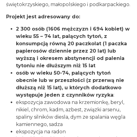
świętokrzyskiego, małopolskiego i podkarpackiego.
Projekt jest adresowany do:
2 300 osób (1606 mężczyzn i 694 kobiet) w
wieku 55 – 74 lat, palących tytoń, z
konsumpcją równą 20 paczkolat (1 paczka
papierosów dziennie przez 20 lat) lub
wyższą i okresem abstynencji od palenia
tytoniu nie dłuższym niż 15 lat
osób w wieku 50-74, palących tytoń
obecnie lub w przeszłości (z przerwą nie
dłuższą niż 15 lat), u których dodatkowo
występuje jeden z czynników ryzyka
:
ekspozycja zawodowa na krzemionkę, beryl,
nikiel, chrom, kadm, azbest, związki arsenu,
spaliny silników diesla, dym ze spalania węgla
kamiennego, sadza
ekspozycja na radon