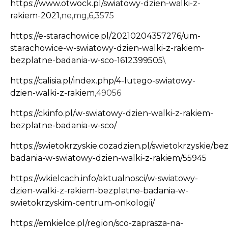
https://www.otwock.pl/swiatowy-dzien-walki-z-
rakiem-2021
,ne,mg,6,3575
https://e-starachowice.pl/20210204357276/um-
starachowice-w-swiatowy-dzien-walki-z-rakiem-
bezplatne-badania-w-sco-1612399505
\
https://calisia.pl/index.php/4-lutego-swiatowy-
dzien-walki-z-rakiem
,49056
https://ckinfo.pl/w-swiatowy-dzien-walki-z-rakiem-
bezplatne-badania-w-sco/
https://swietokrzyskie.cozadzien.pl/swietokrzyskie/be
badania-w-swiatowy-dzien-walki-z-rakiem/55945
https://wkielcach.info/aktualnosci/w-swiatowy-
dzien-walki-z-rakiem-bezplatne-badania-w-
swietokrzyskim-centrum-onkologii/
https://emkielce.pl/region/sco-zaprasza-na-