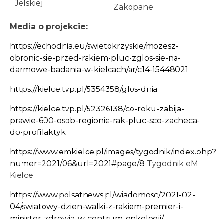
Jelskiej
Zakopane
Media o projekcie:
https://echodnia.eu/swietokrzyskie/mozesz-
obronic-sie-przed-rakiem-pluc-zglos-sie-na-
darmowe-badania-w-kielcach/ar/c14-15448021
https://kielce.tvp.pl/5354358/glos-dnia
https://kielce.tvp.pl/52326138/co-roku-zabija-
prawie-600-osob-regionie-rak-pluc-sco-zacheca-
do-profilaktyki
https://www.emkielce.pl/images/tygodnik/index.php?
numer=2021/06&url=2021#page/8
Tygodnik eM
Kielce
https://www.polsatnews.pl/wiadomosc/2021-02-
04/swiatowy-dzien-walki-z-rakiem-premier-i-
minister-zdrowia-w-centrum-onkologii/