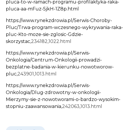
pluca-to-w-ramach-programu-profilaktyka-raka-
pluca-aa-mFuz-5jkH-1Z8p.html
https://www.rynekzdrowia.pl/Serwis-Choroby-
Pluc/Trwa-program-wczesnego-wykrywania-raka-
pluc-Kto-moze-sie-zglosic-Gdzie-
skorzystac
,234182,1022.html
https://www.rynekzdrowia.pl/Serwis-
Onkologia/Centrum-Onkologii-prowadzi-
bezplatne-badania-w-kierunku-nowotworow-
pluc
,243901,1013.html
https://www.rynekzdrowia.pl/Serwis-
Onkologia/Dlug-zdrowotny-w-onkologii-
Mierzymy-sie-z-nowotworami-o-bardzo-wysokim-
stopniu-zaawansowania
,242063,1013.html