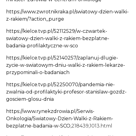
https://www.zwrotnikraka.pl/swiatowy-dzien-walki-
z-rakiem/?action_purge
https://kielce.tvp.pl/52112529/w-czwartek-
swiatowy-dzien-walki-z-rakiem-bezplatne-
badania-profilaktyczne-w-sco
https://kielce.tvp.pl/52140257/zaplanuj-dlugie-
zycie-w-swiatowym-dniu-walki-z-rakiem-lekarze-
przypominali-o-badaniach
https://kielce.tvp.pl/52250070/pandemia-nie-
zwalnia-od-profilaktyki-profesor-stanislaw-gozdz-
gosciem-glosu-dnia
https://www.rynekzdrowia.pl/Serwis-
Onkologia/Swiatowy-Dzien-Walki-z-Rakiem-
bezplatne-badania-w-SCO
,218439,1013.html