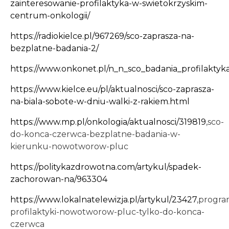
zainteresowanie-profilaktyka-w-swietokrzyskim-
centrum-onkologii/
https://radiokielce.pl/967269/sco-zaprasza-na-
bezplatne-badania-2/
https://www.onkonet.pl/n_n_sco_badania_profilaktyk
https://www.kielce.eu/pl/aktualnosci/sco-zaprasza-
na-biala-sobote-w-dniu-walki-z-rakiem.html
https://www.mp.pl/onkologia/aktualnosci/319819
,sco-
do-konca-czerwca-bezplatne-badania-w-
kierunku-nowotworow-pluc
https://politykazdrowotna.com/artykul/spadek-
zachorowan-na/963304
https://www.lokalnatelewizja.pl/artykul/23427
,progra
profilaktyki-nowotworow-pluc-tylko-do-konca-
czerwca