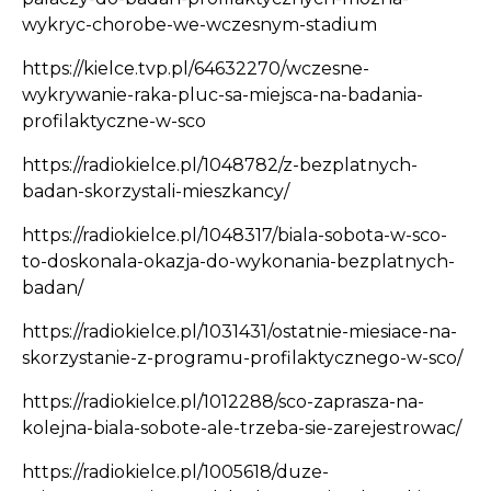
wykryc-chorobe-we-wczesnym-stadium
https://kielce.tvp.pl/64632270/wczesne-
wykrywanie-raka-pluc-sa-miejsca-na-badania-
profilaktyczne-w-sco
https://radiokielce.pl/1048782/z-bezplatnych-
badan-skorzystali-mieszkancy/
https://radiokielce.pl/1048317/biala-sobota-w-sco-
to-doskonala-okazja-do-wykonania-bezplatnych-
badan/
https://radiokielce.pl/1031431/ostatnie-miesiace-na-
skorzystanie-z-programu-profilaktycznego-w-sco/
https://radiokielce.pl/1012288/sco-zaprasza-na-
kolejna-biala-sobote-ale-trzeba-sie-zarejestrowac/
https://radiokielce.pl/1005618/duze-