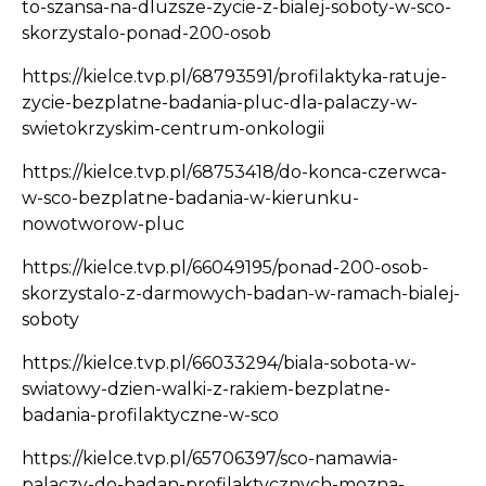
to-szansa-na-dluzsze-zycie-z-bialej-soboty-w-sco-
skorzystalo-ponad-200-osob
https://kielce.tvp.pl/68793591/profilaktyka-ratuje-
zycie-bezplatne-badania-pluc-dla-palaczy-w-
swietokrzyskim-centrum-onkologii
https://kielce.tvp.pl/68753418/do-konca-czerwca-
w-sco-bezplatne-badania-w-kierunku-
nowotworow-pluc
https://kielce.tvp.pl/66049195/ponad-200-osob-
skorzystalo-z-darmowych-badan-w-ramach-bialej-
soboty
https://kielce.tvp.pl/66033294/biala-sobota-w-
swiatowy-dzien-walki-z-rakiem-bezplatne-
badania-profilaktyczne-w-sco
https://kielce.tvp.pl/65706397/sco-namawia-
palaczy-do-badan-profilaktycznych-mozna-