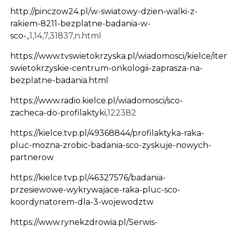
http://pinczow24.pl/w-swiatowy-dzien-walki-z-
rakiem-8211-bezplatne-badania-w-
sco-
,,1,14,7,31837,n.html
https://www.tvswietokrzyska.pl/wiadomosci/kielce/ite
swietokrzyskie-centrum-onkologii-zaprasza-na-
bezplatne-badania.html
https://www.radio.kielce.pl/wiadomosci/sco-
zacheca-do-profilaktyki
,122382
https://kielce.tvp.pl/49368844/profilaktyka-raka-
pluc-mozna-zrobic-badania-sco-zyskuje-nowych-
partnerow
https://kielce.tvp.pl/46327576/badania-
przesiewowe-wykrywajace-raka-pluc-sco-
koordynatorem-dla-3-wojewodztw
https://www.rynekzdrowia.pl/Serwis-