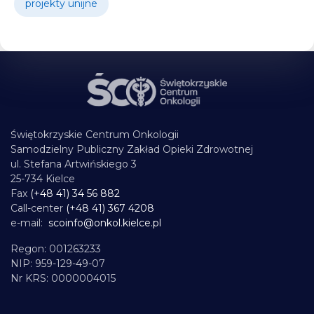
projekty unijne
Świętokrzyskie Centrum Onkologii
Samodzielny Publiczny Zakład Opieki Zdrowotnej
ul. Stefana Artwińskiego 3
25-734 Kielce
Fax
(+48 41) 34 56 882
Call-center
(+48 41) 367 4208
e-mail:
scoinfo@onkol.kielce.pl
Regon: 001263233
NIP: 959-129-49-07
Nr KRS: 0000004015