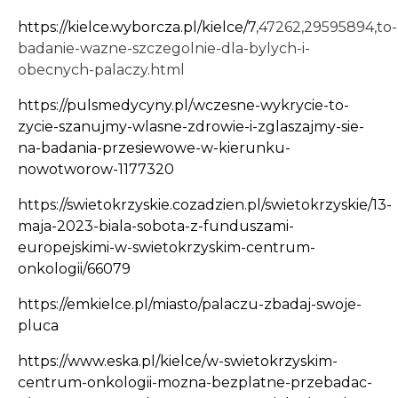
https://kielce.wyborcza.pl/kielce/7
,47262,29595894,to-
badanie-wazne-szczegolnie-dla-bylych-i-
obecnych-palaczy.html
https://pulsmedycyny.pl/wczesne-wykrycie-to-
zycie-szanujmy-wlasne-zdrowie-i-zglaszajmy-sie-
na-badania-przesiewowe-w-kierunku-
nowotworow-1177320
https://swietokrzyskie.cozadzien.pl/swietokrzyskie/13-
maja-2023-biala-sobota-z-funduszami-
europejskimi-w-swietokrzyskim-centrum-
onkologii/66079
https://emkielce.pl/miasto/palaczu-zbadaj-swoje-
pluca
https://www.eska.pl/kielce/w-swietokrzyskim-
centrum-onkologii-mozna-bezplatne-przebadac-