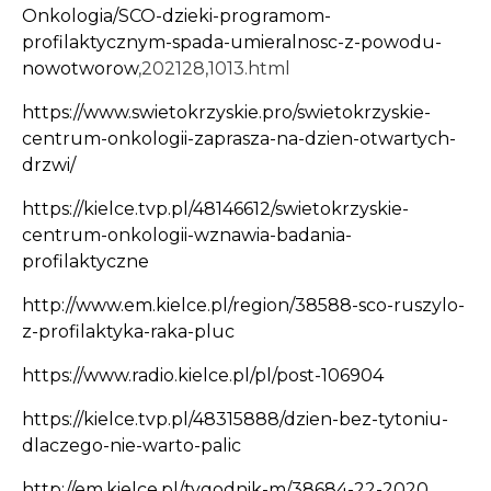
Onkologia/SCO-dzieki-programom-
profilaktycznym-spada-umieralnosc-z-powodu-
nowotworow
,202128,1013.html
https://www.swietokrzyskie.pro/swietokrzyskie-
centrum-onkologii-zaprasza-na-dzien-otwartych-
drzwi/
https://kielce.tvp.pl/48146612/swietokrzyskie-
centrum-onkologii-wznawia-badania-
profilaktyczne
http://www.em.kielce.pl/region/38588-sco-ruszylo-
z-profilaktyka-raka-pluc
https://www.radio.kielce.pl/pl/post-106904
https://kielce.tvp.pl/48315888/dzien-bez-tytoniu-
dlaczego-nie-warto-palic
http://em.kielce.pl/tygodnik-m/38684-22-2020