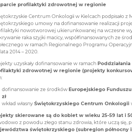
parcie profilaktyki zdrowotnej w regionie
ętokrzyskie Centrum Onkologii w Kielcach podpisało 
ętokrzyskiego umowy na dofinansowanie realizacji pro
filaktyki nowotworowej ukierunkowanej na wczesne wyk
rywanie raka szyjki macicy, współfinansowanych ze ś
ołecznego w ramach Regionalnego Programu Operacyj
lata 2014 – 2020.
ojekty uzyskały dofinansowanie w ramach
Poddziałania
ofilaktyki zdrowotnej w regionie (projekty konkurs
:
dofinansowanie ze środków
Europejskiego Fundusz
zł
wkład własny
Świętokrzyskiego Centrum Onkologii
ojekty skierowane są do kobiet w wieku 25-59 lat i 5
odowo z powodu złego stanu zdrowia, które uczą się, p
jewództwa świętokrzyskiego (subregion północny i 