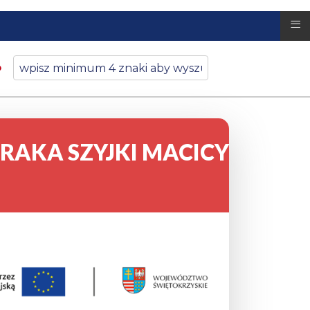
≡
RAKA SZYJKI MACICY
3