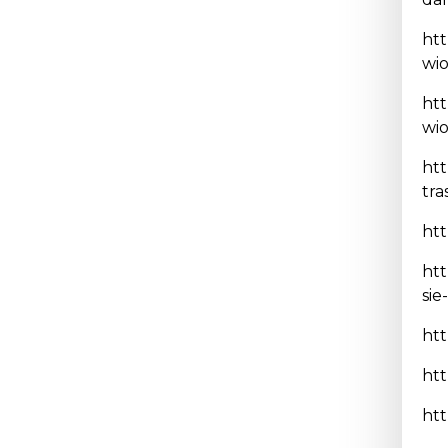
ht
wio
ht
wi
htt
tra
htt
ht
sie
ht
htt
htt