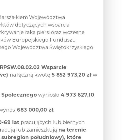
z Marszałkiem Województwa
jektów dotyczących wsparcia
rywanie raka piersi oraz wczesne
rodków Europejskiego Funduszu
nego Województwa Świętokrzyskiego
 RPSW.08.02.02 Wsparcie
owe)
na łączną kwotę
5 852 973,20 zł
w
u Społecznego
wyniosło
4 973 627,10
wynosi
683 000,00 zł.
0-69 lat
pracujących lub biernych
racują lub zamieszkują
na terenie
subregion południowy), które