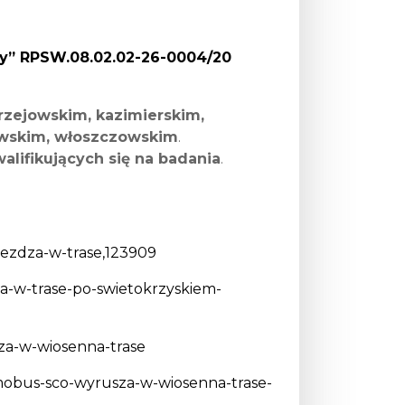
owy” RPSW.08.02.02-26-0004/20
drzejowskim, kazimierskim,
owskim, włoszczowskim
.
lifikujących się na badania
.
jezdza-w-trase,123909
a-w-trase-po-swietokrzyskiem-
za-w-wiosenna-trase
mmobus-sco-wyrusza-w-wiosenna-trase-