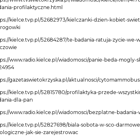
ania-profilaktyczne.html
ps://kielce.tvp.pl/52682973/kielczanki-dzien-kobiet-swie
drogowki
ps://kielce.tvp.pl/52684287/te-badania-ratuja-zycie-
nczowie
ps://www.radio.kielce.pl/wiadomosci/panie-beda-mogly-
124954
ps://gazetaswietokrzyska.pl/aktualnosci/cytomammobus-
ps://kielce.tvp.pl/52815780/profilaktyka-przede-wszys
dania-dla-pan
ps://www.radio.kielce.pl/wiadomosci/bezplatne-badania-w
ps://kielce.tvp.pl/52827698/biala-sobota-w-sco-darmo
ologiczne-jak-sie-zarejestrowac