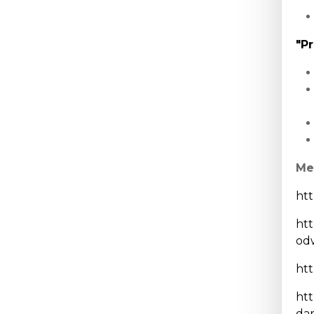
"P
Me
htt
htt
odw
ht
htt
da