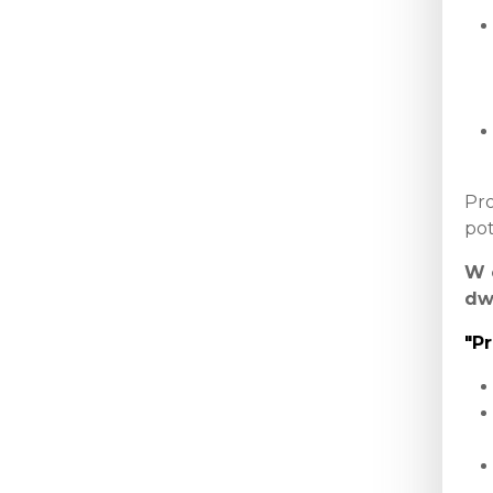
Pro
po
W 
dw
"P