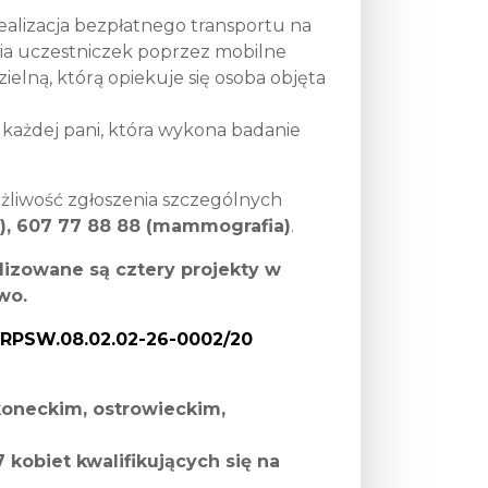
ealizacja bezpłatnego transportu na
nia uczestniczek poprzez mobilne
elną, którą opiekuje się osoba objęta
 każdej pani, która wykona badanie
ożliwość zgłoszenia szczególnych
a), 607 77 88 88 (mammografia)
.
alizowane są cztery projekty w
wo.
” RPSW.08.02.02-26-0002/20
 koneckim, ostrowieckim,
 kobiet kwalifikujących się na