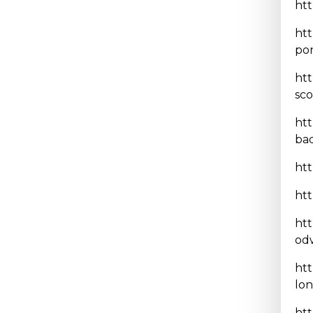
htt
htt
pon
htt
sco
htt
ba
ht
htt
htt
odw
htt
lon
htt