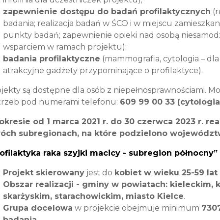
zapewnienie dostępu do badań profilaktycznych
(r
badania; realizacja badań w ŚCO i w miejscu zamieszka
punkty badań; zapewnienie opieki nad osobą niesamodzi
wsparciem w ramach projektu);
badania profilaktyczne
(mammografia, cytologia – dla
atrakcyjne gadżety przypominające o profilaktyce).
jekty są dostępne dla osób z niepełnosprawnościami. M
trzeb pod numerami telefonu:
609 99 00 33 (cytologi
okresie od 1 marca 2021 r. do 30 czerwca 2023 r. re
óch subregionach, na które podzielono województ
rofilaktyka raka szyjki macicy - subregion północny
Projekt skierowany
jest do
kobiet w wieku 25-59 lat
Obszar realizacji - gminy w powiatach: kieleckim,
skarżyskim, starachowickim, miasto Kielce
.
Grupa docelowa
w projekcie obejmuje minimum
7307
badania