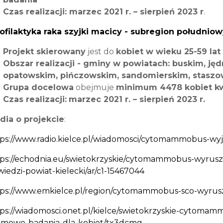
Czas realizacji: marzec 2021 r. – sierpień 2023 r
.
rofilaktyka raka szyjki macicy - subregion południ
Projekt skierowany
jest do
kobiet w wieku 25-59 lat
Obszar realizacji - gminy w powiatach: buskim, ję
opatowskim, pińczowskim, sandomierskim, stasz
Grupa docelowa
obejmuje
minimum 4478 kobiet kwa
Czas realizacji:
marzec 2021 r. – sierpień 2023 r.
dia o projekcie
:
ps://www.radio.kielce.pl/wiadomosci/cytomammobus-wy
ps://echodnia.eu/swietokrzyskie/cytomammobus-wyrusz
iedzi-powiat-kielecki/ar/c1-15467044
tps://www.emkielce.pl/region/cytomammobus-sco-wyrus
ps://wiadomosci.onet.pl/kielce/swietokrzyskie-cytoma
rmowe-badania-dla-kobiet/tx3dcmg