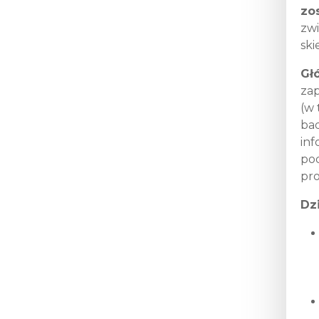
zo
zwi
ski
Gł
zap
(w 
bad
inf
po
pr
Dz