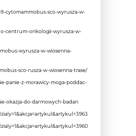
41639-cytomammobus-sco-wyrusza-w-
go-centrum-onkologii-wyrusza-w-
mammobus-wyrusza-w-wiosenna-
mmobus-sco-rusza-w-wiosenna-trase/
sie-panie-z-morawicy-moga-poddac-
asie-okazja-do-darmowych-badan
dzialy=1&akcja=artykul&artykul=3963
dzialy=1&akcja=artykul&artykul=3960