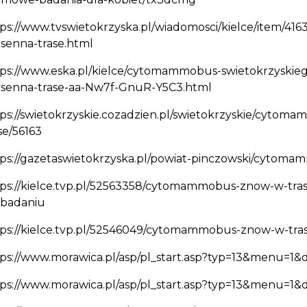
tps://www.tvswietokrzyska.pl/wiadomosci/kielce/item/
senna-trase.html
tps://www.eska.pl/kielce/cytomammobus-swietokrzyskie
osenna-trase-aa-Nw7f-GnuR-Y5C3.html
ps://swietokrzyskie.cozadzien.pl/swietokrzyskie/cyto
se/56163
ps://gazetaswietokrzyska.pl/powiat-pinczowski/cytoma
tps://kielce.tvp.pl/52563358/cytomammobus-znow-w-tra
-badaniu
tps://kielce.tvp.pl/52546049/cytomammobus-znow-w-tr
ps://www.morawica.pl/asp/pl_start.asp?typ=13&menu=1&
ps://www.morawica.pl/asp/pl_start.asp?typ=13&menu=1&