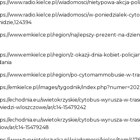
ps://www.radio.kielce.pl/wiadomosci/nietypowa-akcja-polic
ps://www.radio.kielce.pl/wiadomosci/w-poniedzialek-c
idzie,124394
ps://www.emkielce.pl/region/najlepszy-prezent-na-dzie
ps://www.emkielce.pl/region/z-okazji-dnia-kobiet-polic
dania
tps://www.emkielce.pl/region/po-cytomammobusie-w-tra
ps://emkielce.pl/images/tygodnik/index.php?numer=202
ps://echodnia.eu/swietokrzyskie/cytobus-wyrusza-w-tr
iedzi-wloszczowe/ar/c14-15479242
ps://echodnia.eu/swietokrzyskie/cytobus-wyrusza-w-tra
iow/ar/c14-15479248
ps://www.tvswietokrzyska.pl/wiadomosci/kielce/item/41