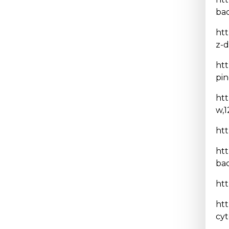
bad
htt
z-
htt
pi
htt
w,
htt
htt
ba
htt
htt
cyt