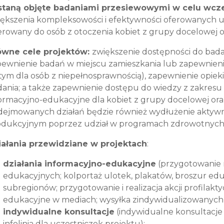
staną objęte badaniami przesiewowymi w celu wcz
ększenia kompleksowości i efektywności oferowanych u
erowany do osób z otoczenia kobiet z grupy docelowej o
ówne cele projektów:
zwiększenie dostępności do bada
ewnienie badań w miejscu zamieszkania lub zapewnieni
tym dla osób z niepełnosprawnością), zapewnienie opiek
ania; a także zapewnienie dostępu do wiedzy z zakresu p
ormacyjno-edukacyjne dla kobiet z grupy docelowej ora
dejmowanych działań będzie również wydłużenie aktyw
odukcyjnym poprzez udział w programach zdrowotnych
iałania przewidziane w projektach
:
działania informacyjno-edukacyjne
(przygotowanie 
edukacyjnych; kolportaż ulotek, plakatów, broszur ed
subregionów; przygotowanie i realizacja akcji profilakt
edukacyjne w mediach; wysyłka zindywidualizowanych 
indywidualne konsultacje
(indywidualne konsultacje d
infolinia dla uczestniczek projektu);