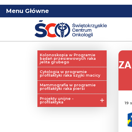
Menu Główne
Kolonoskopia w Programie
badań przesiewowych raka
ZA
jelita grubego
Cytologia w programie
profilaktyki raka szyjki macicy
Mammografia w programie
profilaktyki raka piersi
Projekty unijne -
profilaktyka
19 
Profilaktyka raka piersi
Profilaktyka raka szyjki
macicy