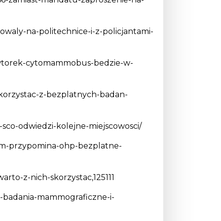
towaly-na-politechnice-i-z-policjantami-
we-wtorek-cytomammobus-bedzie-w-
skorzystac-z-bezplatnych-badan-
sco-odwiedzi-kolejne-miejscowosci/
tkim-przypomina-ohp-bezplatne-
arto-z-nich-skorzystac,125111
we-badania-mammograficzne-i-