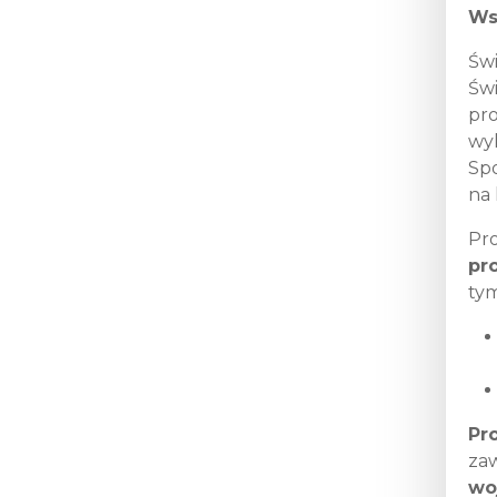
Profilaktyka nowotworów
Ws
głowy i szyi - Twój
świadomy wybór
Świ
Szczepienia dla chorych
Świ
onkologicznie
pro
Profilaktyka nowotworów
płuc
wyk
Sp
Profilaktyka obrzęku
limfatycznego po leczeniu
na 
raka piersi
Pr
Profilaktyka obrzęku
limfatycznego-moduł
pr
regionalny
tym
Profilaktyka raka piersi 2021-
2023
Profilaktyka raka szyjki
macicy 2021-2023
Profilaktyka świętokrzyskich
pracowników
Pr
Rehabilitacja pacjentów
zaw
onkologicznych z terenu
województwa
wo
świętokrzyskiego