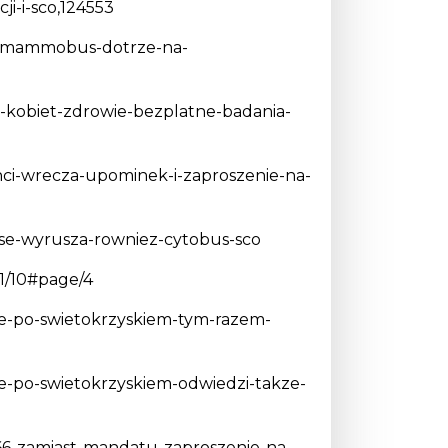
ji-i-sco,124553
ytomammobus-dotrze-na-
n-kobiet-zdrowie-bezplatne-badania-
janci-wrecza-upominek-i-zaproszenie-na-
se-wyrusza-rowniez-cytobus-sco
1/10#page/4
ase-po-swietokrzyskiem-tym-razem-
se-po-swietokrzyskiem-odwiedzi-takze-
766-zamiast-mandatu-zaproszenie-na-