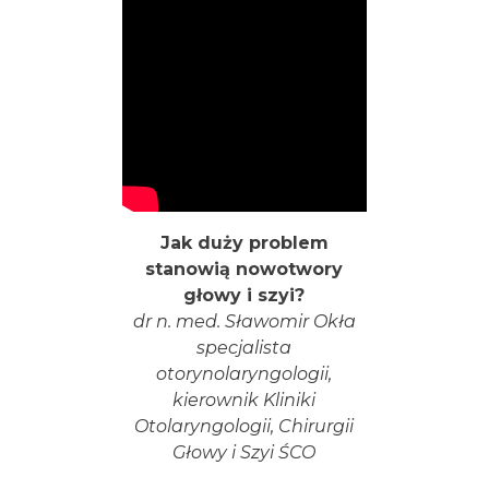
Jak duży problem
stanowią nowotwory
głowy i szyi?
dr n. med. Sławomir Okła
specjalista
otorynolaryngologii,
kierownik Kliniki
Otolaryngologii, Chirurgii
Głowy i Szyi ŚCO