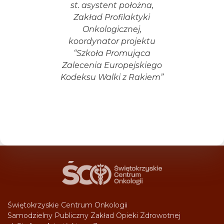
st. asystent położna,
Zakład Profilaktyki
Onkologicznej,
koordynator projektu
“Szkoła Promująca
Zalecenia Europejskiego
Kodeksu Walki z Rakiem”
Świętokrzyskie Centrum Onkologii
Samodzielny Publiczny Zakład Opieki Zdrowotnej