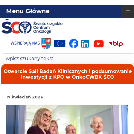
≡
Menu Główne
Otwarcie Sali Badań Klinicznych i podsumowanie
inwestycji z KPO w OnkoCWBK ŚCO
17 kwiecień 2026