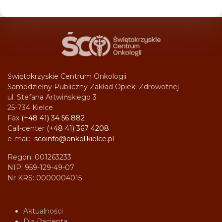
Świętokrzyskie Centrum Onkologii
Samodzielny Publiczny Zakład Opieki Zdrowotnej
ul. Stefana Artwińskiego 3
25-734 Kielce
Fax
(+48 41) 34 56 882
Call-center
(+48 41) 367 4208
e-mail:
scoinfo@onkol.kielce.pl
Regon: 001263233
NIP: 959-129-49-07
Nr KRS: 0000004015
Aktualności
Dla Pacjenta