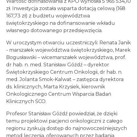
Wartość dofinasowania z KPO wynosiła 5 965 534,10
zł. Inwestycja została wsparta dotacją celową (168
167,73 zł) z budżetu województwa
świętokrzyskiego na dofinansowanie wkładu
własnego dotowanego przedsięwzięcia.
W uroczystym otwarciu uczestniczyli: Renata Janik
- marszałek województwa świętokrzyskiego, Marek
Bogusławski – wicemarszałek województwa, prof.
dr hab. n. med. Stanisław Góźdź – dyrektor
Świętokrzyskiego Centrum Onkologii, dr hab. n.
med. Jolanta Smok-Kalwat – zastępca dyrektora
ds. klinicznych, Marta Krzysiek, kierownik
Onkologicznego Centrum Wsparcia Badań
Klinicznych ŚCO.
Profesor Stanisław Góźdź powiedział, że dzięki
temu projektowi pacjenci onkologiczni z całego
regionu zyskują dostęp do najnowocześniejszych
metod leczenia, oferowanych przez badania