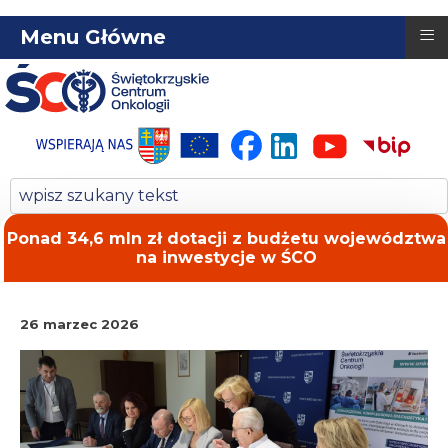
≡
Menu Główne
Ponad 34,6 mln zł dotacji z budżetu województwa
na inwestycje w ŚCO
26 marzec 2026