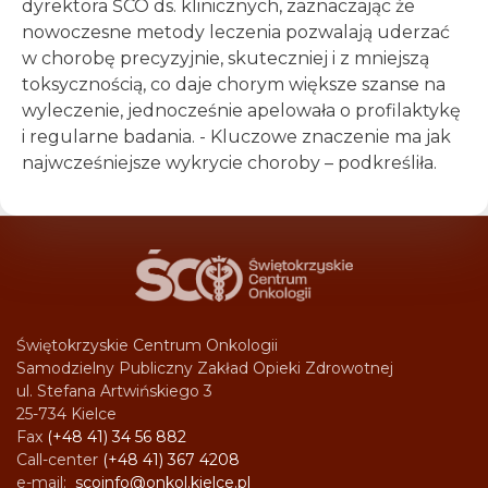
dyrektora ŚCO ds. klinicznych, zaznaczając że
nowoczesne metody leczenia pozwalają uderzać
w chorobę precyzyjnie, skuteczniej i z mniejszą
toksycznością, co daje chorym większe szanse na
wyleczenie, jednocześnie apelowała o profilaktykę
i regularne badania. - Kluczowe znaczenie ma jak
najwcześniejsze wykrycie choroby – podkreśliła.
Świętokrzyskie Centrum Onkologii
Samodzielny Publiczny Zakład Opieki Zdrowotnej
ul. Stefana Artwińskiego 3
25-734 Kielce
Fax
(+48 41) 34 56 882
Call-center
(+48 41) 367 4208
e-mail:
scoinfo@onkol.kielce.pl