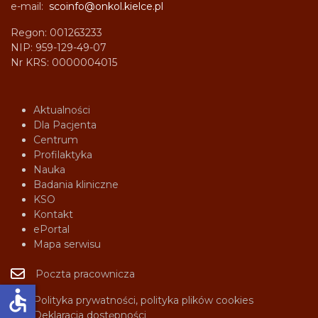
e-mail:
scoinfo@onkol.kielce.pl
Regon: 001263233
NIP: 959-129-49-07
Nr KRS: 0000004015
Aktualności
Dla Pacjenta
Centrum
Profilaktyka
Nauka
Badania kliniczne
KSO
Kontakt
ePortal
Mapa serwisu
Poczta pracownicza
accessible
Polityka prywatności, polityka plików cookies
Deklaracja dostępności