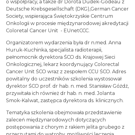
o współpracy, a także dr Dorota Dudek-Godeau z
Deutsche Krebsgesellschaft (DKG),German Cancer
Society, wspierająca Świętokrzyskie Centrum
Onkologii w procesie międzynarodowej akredytacji
Coloretal Cancer Unit - EUnetCCC.
Organizatorem wydarzenia była dr n.med. Anna
Huruk-Kuchinka, specjalista radioterapii,
pełnomocnik dyrektora ŚCO ds. Krajowej Sieci
Onkologicznej, lekarz koordynujący Colorectal
Cancer Unit ŚCO wraz z zespołem CCU ŚCO. Adres
powitalny do uczestników szkolenia wystosował
dyrektor ŚCO prof. dr hab. n. med. Stanisław Góźdź,
przywitała ich również dr hab. n. med. Jolanta
Smok-Kalwat, zastępca dyrektora ds. klinicznych.
Tematyka szkolenia obejmowała przedstawienie
zaleceń międzynarodowych dotyczących
postępowania z chorym z rakiem jelita grubego z
przerzutami do wątroby, możliwości leczenia