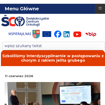
≡
Menu Główne
Szkoliliśmy interdyscyplinarnie w postępowaniu z
chorym z rakiem jelita grubego
11 czerwiec 2026