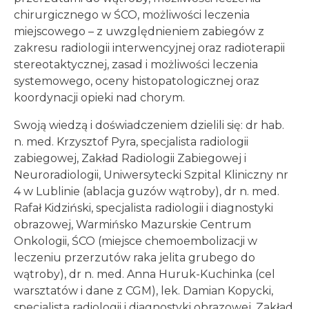
chirurgicznego w ŚCO, możliwości leczenia
miejscowego – z uwzględnieniem zabiegów z
zakresu radiologii interwencyjnej oraz radioterapii
stereotaktycznej, zasad i możliwości leczenia
systemowego, oceny histopatologicznej oraz
koordynacji opieki nad chorym.
Swoją wiedzą i doświadczeniem dzielili się: dr hab.
n. med. Krzysztof Pyra, specjalista radiologii
zabiegowej, Zakład Radiologii Zabiegowej i
Neuroradiologii, Uniwersytecki Szpital Kliniczny nr
4 w Lublinie (ablacja guzów wątroby), dr n. med.
Rafał Kidziński, specjalista radiologii i diagnostyki
obrazowej, Warmińsko Mazurskie Centrum
Onkologii, ŚCO (miejsce chemoembolizacji w
leczeniu przerzutów raka jelita grubego do
wątroby), dr n. med. Anna Huruk-Kuchinka (cel
warsztatów i dane z CGM), lek. Damian Kopycki,
specjalista radiologii i diagnostyki obrazowej, Zakład