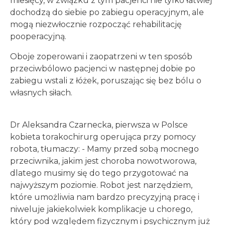
miesięcy, w związku z tym pacjenci nie tylko łatwiej
dochodzą do siebie po zabiegu operacyjnym, ale
mogą niezwłocznie rozpocząć rehabilitację
pooperacyjną.
Oboje zoperowani i zaopatrzeni w ten sposób
przeciwbólowo pacjenci w następnej dobie po
zabiegu wstali z łóżek, poruszając się bez bólu o
własnych siłach.
Dr Aleksandra Czarnecka, pierwsza w Polsce
kobieta torakochirurg operująca przy pomocy
robota, tłumaczy: - Mamy przed sobą mocnego
przeciwnika, jakim jest choroba nowotworowa,
dlatego musimy się do tego przygotować na
najwyższym poziomie. Robot jest narzędziem,
które umożliwia nam bardzo precyzyjną pracę i
niweluje jakiekolwiek komplikacje u chorego,
który pod względem fizycznym i psychicznym już