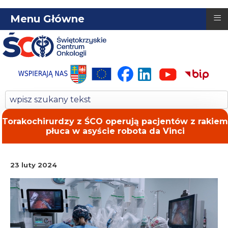
≡
Menu Główne
Torakochirurdzy z ŚCO operują pacjentów z rakiem
płuca w asyście robota da Vinci
23 luty 2024