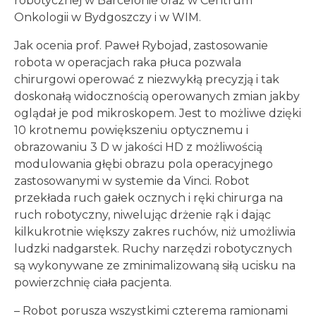
robotycznej w Barcelonie oraz w Centrum
Onkologii w Bydgoszczy i w WIM.
Jak ocenia prof. Paweł Rybojad, zastosowanie
robota w operacjach raka płuca pozwala
chirurgowi operować z niezwykłą precyzją i tak
doskonałą widocznością operowanych zmian jakby
oglądał je pod mikroskopem. Jest to możliwe dzięki
10 krotnemu powiększeniu optycznemu i
obrazowaniu 3 D w jakości HD z możliwością
modulowania głębi obrazu pola operacyjnego
zastosowanymi w systemie da Vinci. Robot
przekłada ruch gałek ocznych i ręki chirurga na
ruch robotyczny, niwelując drżenie rąk i dając
kilkukrotnie większy zakres ruchów, niż umożliwia
ludzki nadgarstek. Ruchy narzędzi robotycznych
są wykonywane ze zminimalizowaną siłą ucisku na
powierzchnię ciała pacjenta.
– Robot porusza wszystkimi czterema ramionami