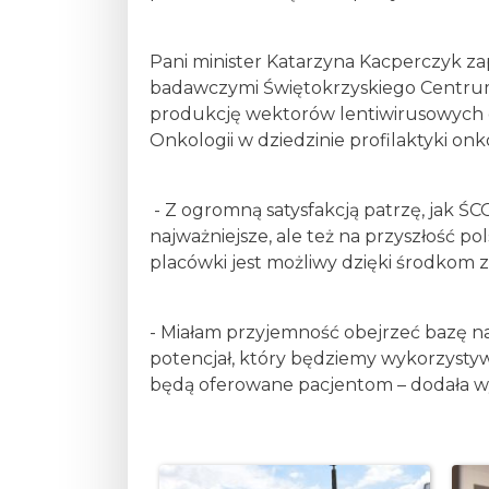
Pani minister Katarzyna Kacperczyk z
badawczymi Świętokrzyskiego Centrum O
produkcję wektorów lentiwirusowych d
Onkologii w dziedzinie profilaktyki on
- Z ogromną satysfakcją patrzę, jak ŚCO
najważniejsze, ale też na przyszłość po
placówki jest możliwy dzięki środko
- Miałam przyjemność obejrzeć bazę n
potencjał, który będziemy wykorzysty
będą oferowane pacjentom – dodała wy