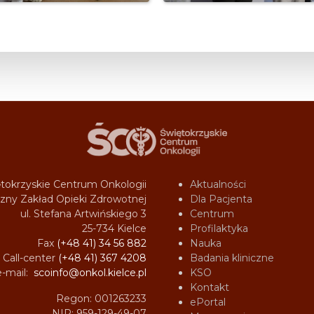
tokrzyskie Centrum Onkologii
Aktualności
zny Zakład Opieki Zdrowotnej
Dla Pacjenta
ul. Stefana Artwińskiego 3
Centrum
25-734 Kielce
Profilaktyka
Fax
(+48 41) 34 56 882
Nauka
Call-center
(+48 41) 367 4208
Badania kliniczne
e-mail:
scoinfo@onkol.kielce.pl
KSO
Kontakt
Regon: 001263233
ePortal
NIP: 959-129-49-07