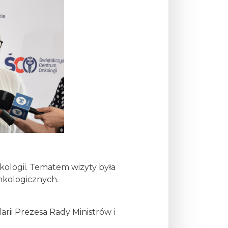
ologii. Tematem wizyty była
nkologicznych.
rii Prezesa Rady Ministrów i