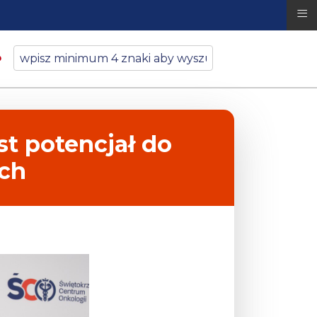
≡
st potencjał do
ych