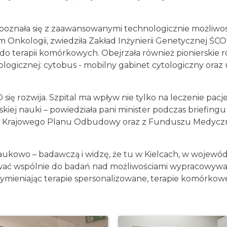
apoznała się z zaawansowanymi technologicznie możliwo
nkologii, zwiedziła Zakład Inżynierii Genetycznej ŚCO
o terapii komórkowych. Obejrzała również pionierskie 
kologicznej: cytobus - mobilny gabinet cytologiczny ora
 się rozwija. Szpital ma wpływ nie tylko na leczenie pac
lskiej nauki – powiedziała pani minister podczas briefing
m z Krajowego Planu Odbudowy oraz z Funduszu Medyc
aukowo – badawczą i widzę, że tu w Kielcach, w wojewó
wać wspólnie do badań nad możliwościami wypracowywan
mieniając terapie spersonalizowane, terapie komórkowe