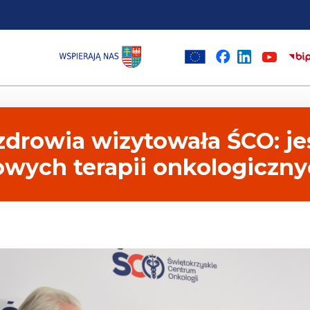
drowia wizytowała ŚCO: je
wych terapii onkologiczn