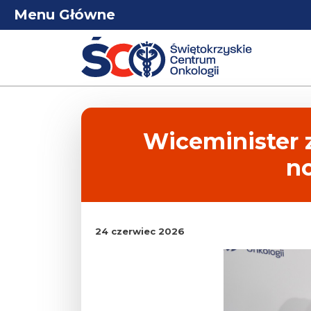
Menu Główne
Wiceminister z
no
24 czerwiec 2026