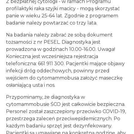
Z bezpłatnej cytologii - w ramach Programu
profilaktyki raka szyjki macicy - mogą skorzystać
panie w wieku 25-64 lat. Zgodnie z programem
badanie należy powtarzać co trzy lata.
Na badania należy zabrać ze sobą dokument
tożsamości z nr PESEL. Diagnostyka jest
prowadzona w godzinach 10.00-16.00. Uwaga!
Konieczna jest wcześniejsza rejestracja
telefoniczna: 661 911 300. Pacjentki mające objawy
infekcji dróg oddechowych, powinny przed
wejściem do cytomammobusa założyć maseczkę
osłaniającą usta i nos.
Przypominamy, że diagnostyka w
cytomammobusie ŚCO jest całkowicie bezpieczna.
Personel został zaszczepiony przeciwko COVID-19,
przestrzega zaleceń przeciwepidemicznych. Po
każdym badaniu sprzęt jest dezynfekowany.
Pacjentki są umawiane na konkretną godzinę, aby