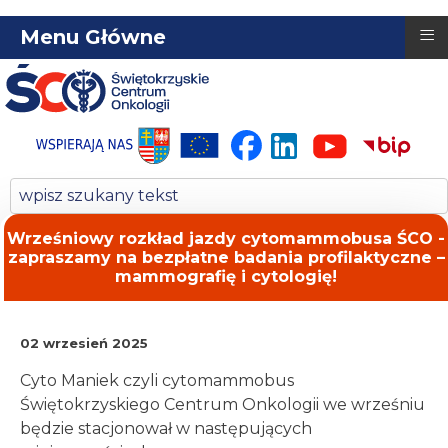
≡
Menu Główne
Wrześniowy rozkład jazdy cytomammobusa ŚCO -
zapraszamy na bezpłatne badania profilaktyczne –
mammografię i cytologię!
02 wrzesień 2025
Cyto Maniek czyli cytomammobus
Świętokrzyskiego Centrum Onkologii we wrześniu
będzie stacjonował w następujących