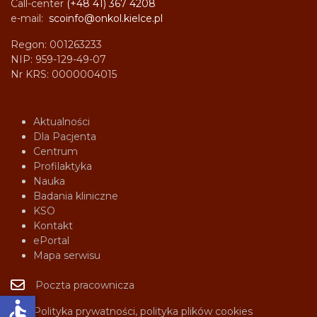
Call-center
(+48 41) 367 4208
e-mail:
scoinfo@onkol.kielce.pl
Regon: 001263233
NIP: 959-129-49-07
Nr KRS: 0000004015
Aktualności
Dla Pacjenta
Centrum
Profilaktyka
Nauka
Badania kliniczne
KSO
Kontakt
ePortal
Mapa serwisu
Poczta pracownicza
accessible
Polityka prywatności, polityka plików cookies