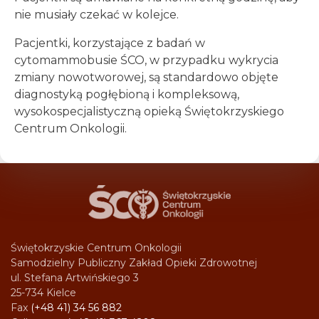
nie musiały czekać w kolejce.
Pacjentki, korzystające z badań w
cytomammobusie ŚCO, w przypadku wykrycia
zmiany nowotworowej, są standardowo objęte
diagnostyką pogłębioną i kompleksową,
wysokospecjalistyczną opieką Świętokrzyskiego
Centrum Onkologii.
Świętokrzyskie Centrum Onkologii
Samodzielny Publiczny Zakład Opieki Zdrowotnej
ul. Stefana Artwińskiego 3
25-734 Kielce
Fax
(+48 41) 34 56 882