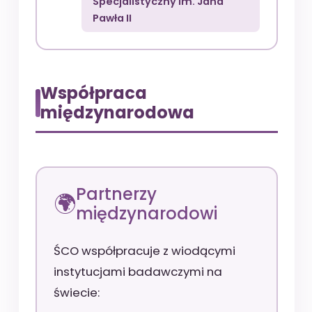
Specjalistyczny im. Jana
Pawła II
Współpraca
międzynarodowa
Partnerzy
międzynarodowi
ŚCO współpracuje z wiodącymi
instytucjami badawczymi na
świecie: