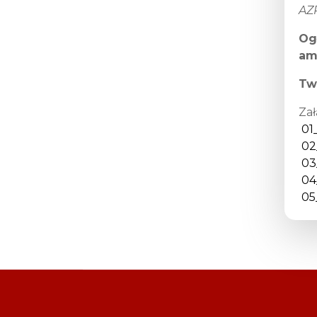
Profilaktyka nowotworów
AZP
głowy i szyi - Twój
świadomy wybór
Og
Szczepienia dla chorych
am
onkologicznie
Profilaktyka nowotworów
Tw
płuc
Zał
Profilaktyka obrzęku
limfatycznego po leczeniu
01
raka piersi
02
Profilaktyka obrzęku
limfatycznego-moduł
03
regionalny
04
Profilaktyka raka piersi 2021-
05
2023
Profilaktyka raka szyjki
macicy 2021-2023
Profilaktyka świętokrzyskich
pracowników
Rehabilitacja pacjentów
onkologicznych z terenu
województwa
świętokrzyskiego