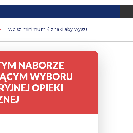
≡
TYM NABORZE
ĄCYM WYBORU
JNEJ OPIEKI
ZNEJ