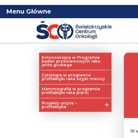
Menu Główne
Kolonoskopia w Programie
badań przesiewowych raka
jelita grubego
Cytologia w programie
profilaktyki raka szyjki macicy
Mammografia w programie
profilaktyki raka piersi
Projekty unijne -
profilaktyka
Profilaktyka raka piersi
Profilaktyka raka szyjki
macicy
19 