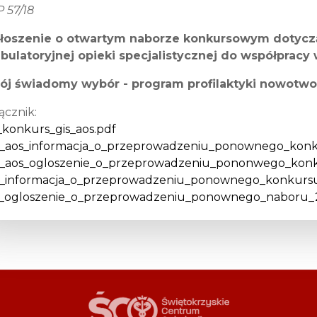
 57/18
łoszenie o otwartym naborze konkursowym dotyc
bulatoryjnej opieki specjalistycznej do współpracy w
ój świadomy wybór -
program profilaktyki nowotwo
ącznik:
_konkurs_gis_aos.pdf
_aos_informacja_o_przeprowadzeniu_ponownego_konk
_aos_ogloszenie_o_przeprowadzeniu_pononwego_konk
_informacja_o_przeprowadzeniu_ponownego_konkursu
_ogloszenie_o_przeprowadzeniu_ponownego_naboru_