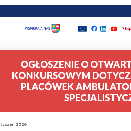
OGŁOSZENIE O OTWAR
KONKURSOWYM DOTYCZ
PLACÓWEK AMBULATORY
SPECJALISTYC
styczeń 2026