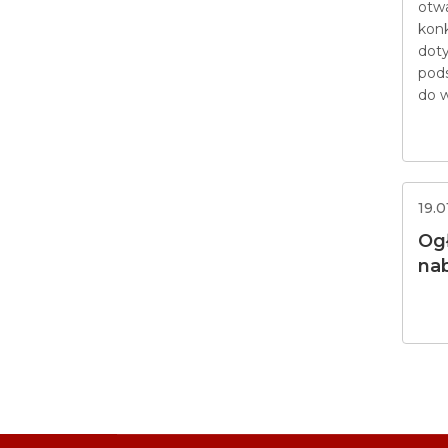
otw
Profilaktyka nowotworów
głowy i szyi - Twój
kon
świadomy wybór
dot
Szczepienia dla chorych
pod
onkologicznie
do w
Profilaktyka nowotworów
płuc
Profilaktyka obrzęku
limfatycznego po leczeniu
raka piersi
19.0
Profilaktyka obrzęku
limfatycznego-moduł
Og
regionalny
na
Profilaktyka raka piersi 2021-
2023
Profilaktyka raka szyjki
macicy 2021-2023
Profilaktyka świętokrzyskich
pracowników
Rehabilitacja pacjentów
onkologicznych z terenu
województwa
świętokrzyskiego