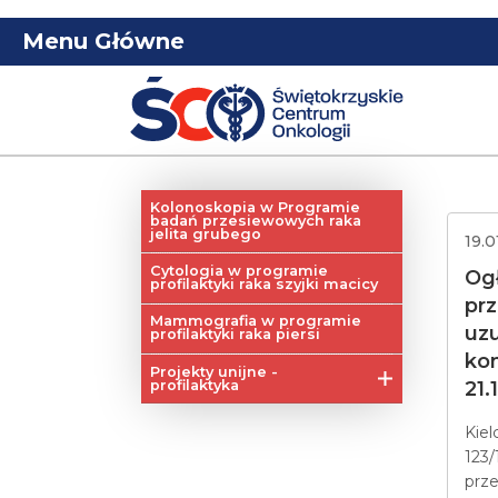
Menu Główne
Kolonoskopia w Programie
badań przesiewowych raka
jelita grubego
19.0
Cytologia w programie
Og
profilaktyki raka szyjki macicy
pr
Mammografia w programie
uz
profilaktyki raka piersi
ko
Projekty unijne -
profilaktyka
21.
Profilaktyka raka piersi
Kiel
123/
Profilaktyka raka szyjki
macicy
prz