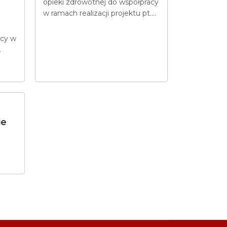
opieki zdrowotnej do współpracy
w ramach realizacji projektu pt....
acy w
.
ie