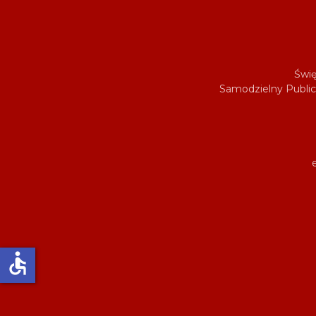
Świę
Samodzielny Public
accessible