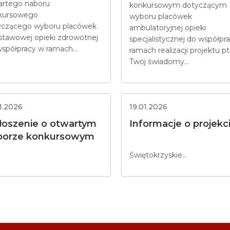
artego naboru
konkursowym dotyczącym
kursowego
wyboru placówek
yczącego wyboru placówek
ambulatoryjnej opieki
stawowej opieki zdrowotnej
specjalistycznej do współpr
spółpracy w ramach...
ramach realizacji projektu pt
Twój świadomy...
1.2026
19.01.2026
łoszenie o otwartym
Informacje o projekc
borze konkursowym
Świętokrzyskie...