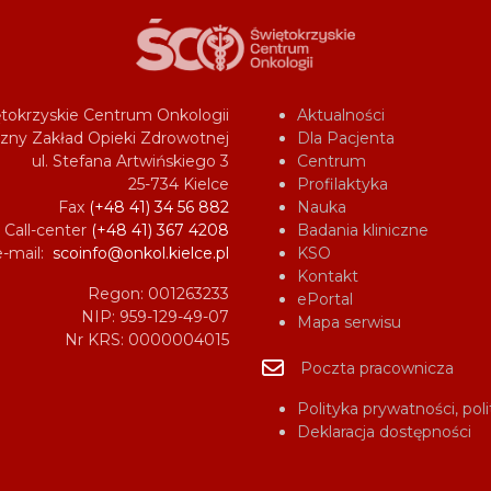
tokrzyskie Centrum Onkologii
Aktualności
zny Zakład Opieki Zdrowotnej
Dla Pacjenta
ul. Stefana Artwińskiego 3
Centrum
25-734 Kielce
Profilaktyka
Fax
(+48 41) 34 56 882
Nauka
Call-center
(+48 41) 367 4208
Badania kliniczne
e-mail:
scoinfo@onkol.kielce.pl
KSO
Kontakt
Regon: 001263233
ePortal
NIP: 959-129-49-07
Mapa serwisu
Nr KRS: 0000004015
Poczta pracownicza
Polityka prywatności, pol
Deklaracja dostępności