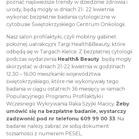
poznać najświeższe trendy w dziedzinie zdrowia i
urody, będą mogły w dniach 21- 22 kwietnia
wykonać bezpłatnie badania cytologiczne w
cytobusie Świętokrzyskiego Centrum Onkologii.
Nasz salon profilaktyki, czyli mobilny gabinet
położnej uatrakcyjni Targi Health&Beauty, które
odbędą się w Targach Kielce. Z bezpłatnej cytologii
podczas wydarzenia
Health& Beauty
będą mogły
skorzystać w dniach 21-22 kwietnia w godzinach
12.30 – 16.00 mieszkanki województwa
świętokrzyskiego, które nie wykonywały tego
badania w ciągu ostatnich 36 miesięcy w ramach
Populacyjnego Programu Profilaktyki i
Wczesnego Wykrywania Raka Szyjki Macicy.
Żeby
umówić się na bezpłatne badanie, wystarczy
zadzwonić pod nr telefonu 609 99 00 33
. Na
badanie należy zabrać ze sobą dokument
tożsamości z numerem PESEL.