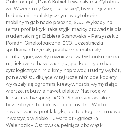
Onkologii pt. „Dzień Kobiet trwa cały rok. Cytobus
we Wszechnicy Świętokrzyskiej”, były połączone z
badaniami profilaktycznymi w cytobusie –
mobilnym gabinecie położnej ŚCO. Wykłady na
temat profilaktyki raka szyjki macicy prowadziła dla
studentek mgr Elżbieta Sosnowska – Parzyszek z
Poradni Ginekologicznej ŚCO. Uczestniczki
spotkania otrzymały praktyczne materiały
edukacyjne, wzięły również udział w konkursie na
najciekawsze hasło zachęcające kobiety do badań
cytologicznych. Mieliśmy naprawdę trudny wybór,
ponieważ studiujące w tej uczelni młode kobiety
wykazały się ogromną kreatywnością wymyślając
wiersze, rebusy, a nawet plakaty. Nagrodą w
konkursie był sprzęt AGD. 15 pań skorzystało z
bezpłatnych badań cytologicznych. – Warto
inwestować w profilaktykę, bo to długoterminowa
inwestycja w siebie – uważa dr Agnieszka
Walendzik – Ostrowska, pełniąca obowiązki