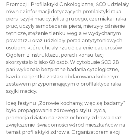
Promocji i Profilaktyki Onkologicznej ŚCO udzielały
również informacji dotyczących profilaktyki raka
piersi, szyjki macicy, jelita grubego, czerniaka i raka
płuc, uczyły samobadania piersi, mierzyły ciśnienie
tętnicze, stężenie tlenku węgla w wydychanym
powietrzu oraz udzielały porad antytytoniowych
osobom, które chciały rzucić palenie papierosów.
Ogółem z instruktażu, porad i konsultacji
skorzystało blisko 60 osób. W cytobusie ŚCO 28
pań wykonało bezpłatne badania cytologiczne,
każda pacjentka została obdarowana kobiecym
zestawem przypominającym o profilaktyce raka
szyjki macicy.
Ideą festynu „Zdrowie kochamy, więc się badamy”
było propagowanie zdrowego stylu życia,
promocja działań na rzecz ochrony zdrowia oraz
zwiększenie świadomości wśród mieszkańców na
temat profilaktyki zdrowia. Organizatorem akcji