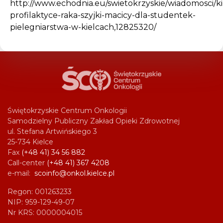
http://www.echodnia.eu/swietokrzyskie/wiadomosci/ki
profilaktyce-raka-szyjki-macicy-dla-studentek-
pielegniarstwa-w-kielcach,12825320/
Świętokrzyskie Centrum Onkologii
Samodzielny Publiczny Zakład Opieki Zdrowotnej
ul. Stefana Artwińskiego 3
25-734 Kielce
Fax
(+48 41) 34 56 882
Call-center
(+48 41) 367 4208
e-mail:
scoinfo@onkol.kielce.pl
Regon: 001263233
NIP: 959-129-49-07
Nr KRS: 0000004015