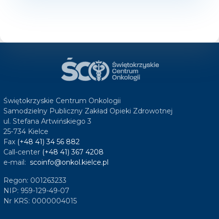
Świętokrzyskie Centrum Onkologii
Samodzielny Publiczny Zakład Opieki Zdrowotnej
ul. Stefana Artwińskiego 3
25-734 Kielce
Fax
(+48 41) 34 56 882
Call-center
(+48 41) 367 4208
e-mail:
scoinfo@onkol.kielce.pl
Regon: 001263233
NIP: 959-129-49-07
Nr KRS: 0000004015