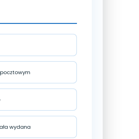
em pocztowym
e
stała wydana