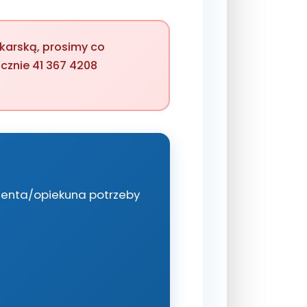
karską, prosimy co
icznie 41 367 4208
enta/opiekuna potrzeby