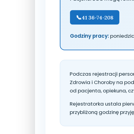
41 36-74-208
Godziny pracy:
poniedział
Podczas rejestracji pers
Zdrowia i Choroby na po
od pacjenta, opiekuna, czy
Rejestratorka ustala pie
przybliżoną godzinę przyj