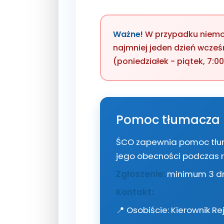
Ważne!
W przypadku niemoż
najmniej jeden dzień wcześn
(poniedziałek - piątek, 7:00
Pomoc tłumacza
ŚCO zapewnia pomoc tłum
jego obecności podczas r
Zgłoszenie:
minimum 3 dn
Kontakt:
📍 Osobiście: Kierownik Rej