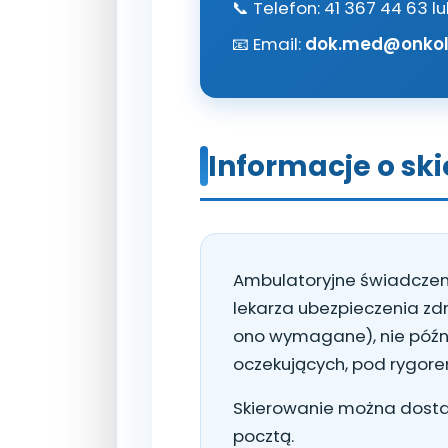
📞 Telefon: 41 367 44 63 
📧 Email:
dok.med@onkol.
Informacje o sk
Ambulatoryjne świadczen
lekarza ubezpieczenia zd
ono wymagane), nie późni
oczekujących, pod rygorem 
Skierowanie można dostar
pocztą.