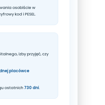
wania osobiście w
yfrowy kod i PESEL.
talnego, izby przyjęć, czy
ednej placówce
ągu ostatnich
730 dni
.