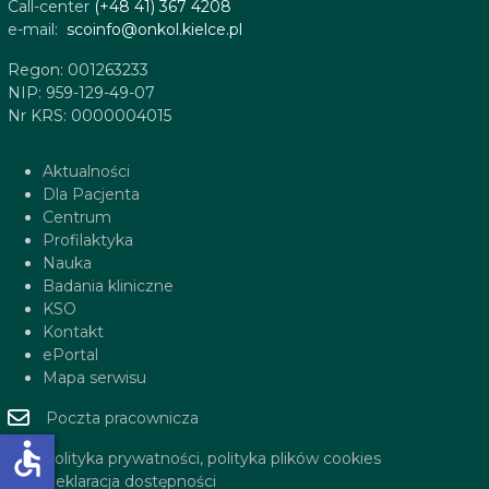
Call-center
(+48 41) 367 4208
e-mail:
scoinfo@onkol.kielce.pl
Regon: 001263233
NIP: 959-129-49-07
Nr KRS: 0000004015
Aktualności
Dla Pacjenta
Centrum
Profilaktyka
Nauka
Badania kliniczne
KSO
Kontakt
ePortal
Mapa serwisu
Poczta pracownicza
accessible
Polityka prywatności, polityka plików cookies
Deklaracja dostępności