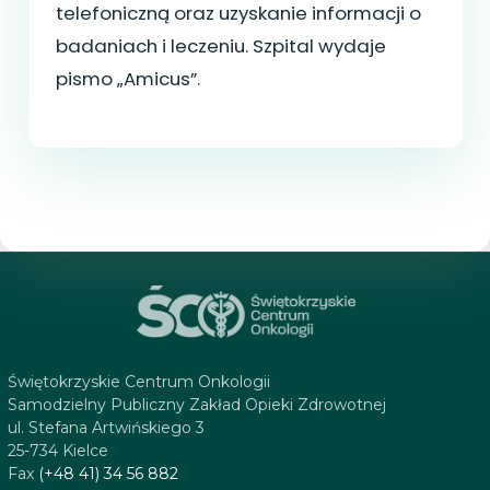
telefoniczną oraz uzyskanie informacji o
badaniach i leczeniu. Szpital wydaje
pismo „Amicus”.
Świętokrzyskie Centrum Onkologii
Samodzielny Publiczny Zakład Opieki Zdrowotnej
ul. Stefana Artwińskiego 3
25-734 Kielce
Fax
(+48 41) 34 56 882