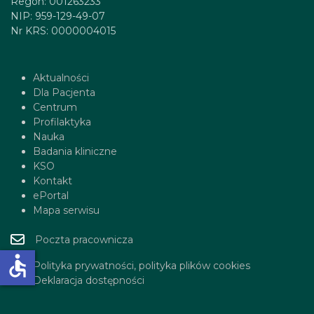
Regon: 001263233
NIP: 959-129-49-07
Nr KRS: 0000004015
Aktualności
Dla Pacjenta
Centrum
Profilaktyka
Nauka
Badania kliniczne
KSO
Kontakt
ePortal
Mapa serwisu
Poczta pracownicza
accessible
Polityka prywatności, polityka plików cookies
Deklaracja dostępności