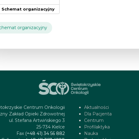
Schemat organizacyjny
chemat organizacyjny
tokrzyskie Centrum Onkologii
Aktualności
zny Zakład Opieki Zdrowotnej
Dla Pacjenta
ul. Stefana Artwińskiego 3
Centrum
25-734 Kielce
Profilaktyka
Fax
(+48 41) 34 56 882
Nauka