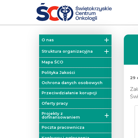
O nas
Misja
Struktura organizacyjna
Historia
Działy
Mapa ŚCO
Władze
Kliniki
Polityka Jakości
29 
Zakłady
Ochrona danych osobowych
Zał
Colorectal Cancer Unit
Przeciwdziałanie korupcji
Świ
Blok operacyjny
Oferty pracy
Mobilna Pracownia Badań
Projekty z
Diagnostycznych
dofinansowaniem
Poradnie
Projekty unijne
Poczta pracownicza
Onkologiczne Centrum
Projekty dofinansowane z
Konkursy i ogłoszenia