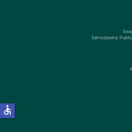
Świę
Samodzielny Public
accessible