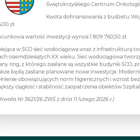
Świętokrzyskiego Centrum Onkologii
Kwota dofinansowania z budżetu Wo
,00 zł.
cunkowa wartość inwestycji wynosi 1 809 760,50 zł.
niejąca w ŚCO sieć wodociągowa wraz z infrastrukturą 
ach osiemdziesiątych XX wieku. Sieć wodociągowa tworz
ny ring, z którego zasilane są wszystkie budynki ŚCO,
akże będą zasilane planowane nowe inwestycje. Moderni
łnienie obowiązujących norm higienicznych i wzrost be
ększy ciągłość i stabilność zaopatrzenia obiektów Szpita
hwała Nr 3621/26 ZWŚ z dnia 11 lutego 2026 r.)