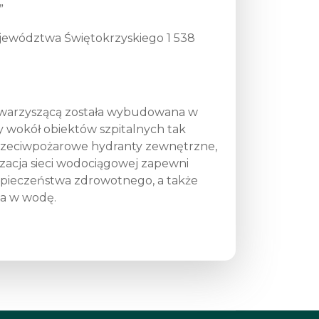
”
jewództwa Świętokrzyskiego 1 538
towarzyszącą została wybudowana w
y wokół obiektów szpitalnych tak
 przeciwpożarowe hydranty zewnętrzne,
zacja sieci wodociągowej zapewni
zpieczeństwa zdrowotnego, a także
la w wodę.