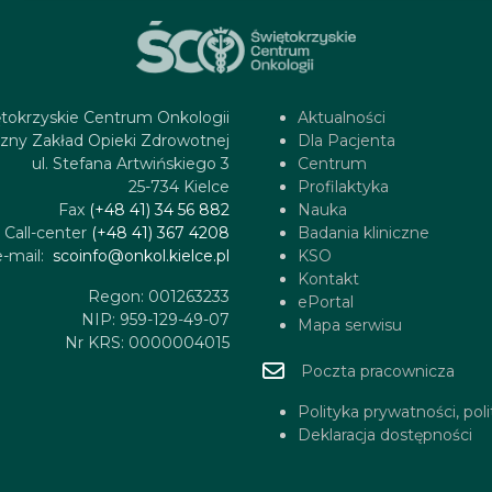
tokrzyskie Centrum Onkologii
Aktualności
zny Zakład Opieki Zdrowotnej
Dla Pacjenta
ul. Stefana Artwińskiego 3
Centrum
25-734 Kielce
Profilaktyka
Fax
(+48 41) 34 56 882
Nauka
Call-center
(+48 41) 367 4208
Badania kliniczne
e-mail:
scoinfo@onkol.kielce.pl
KSO
Kontakt
Regon: 001263233
ePortal
NIP: 959-129-49-07
Mapa serwisu
Nr KRS: 0000004015
Poczta pracownicza
Polityka prywatności, pol
Deklaracja dostępności