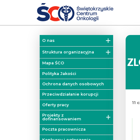
O nas
Misja
Struktura organizacyjna
ZL
Historia
Działy
Mapa ŚCO
Władze
Kliniki
Polityka Jakości
Zakłady
Ochrona danych osobowych
Colorectal Cancer Unit
Przeciwdziałanie korupcji
11 
Blok operacyjny
Oferty pracy
Mobilna Pracownia Badań
Projekty z
Diagnostycznych
dofinansowaniem
Poradnie
Projekty unijne
Poczta pracownicza
Onkologiczne Centrum
Projekty dofinansowane z
Konkursy i ogłoszenia