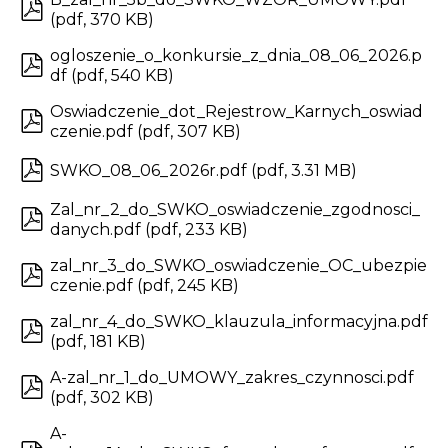
(
pdf
,
370 KB
)
ogloszenie_o_konkursie_z_dnia_08_06_2026.p
df
(
pdf
,
540 KB
)
Oswiadczenie_dot_Rejestrow_Karnych_oswiad
czenie.pdf
(
pdf
,
307 KB
)
SWKO_08_06_2026r.pdf
(
pdf
,
3.31 MB
)
Zal_nr_2_do_SWKO_oswiadczenie_zgodnosci_
danych.pdf
(
pdf
,
233 KB
)
zal_nr_3_do_SWKO_oswiadczenie_OC_ubezpie
czenie.pdf
(
pdf
,
245 KB
)
zal_nr_4_do_SWKO_klauzula_informacyjna.pdf
(
pdf
,
181 KB
)
A-zal_nr_1_do_UMOWY_zakres_czynnosci.pdf
(
pdf
,
302 KB
)
A-