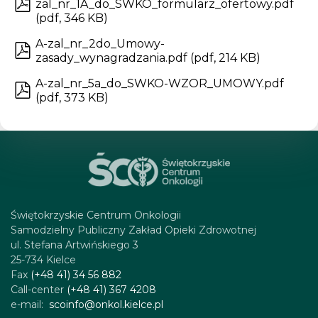
zal_nr_1A_do_SWKO_formularz_ofertowy.pdf
(
pdf
,
346 KB
)
A-zal_nr_2do_Umowy-
zasady_wynagradzania.pdf
(
pdf
,
214 KB
)
A-zal_nr_5a_do_SWKO-WZOR_UMOWY.pdf
(
pdf
,
373 KB
)
Świętokrzyskie Centrum Onkologii
Samodzielny Publiczny Zakład Opieki Zdrowotnej
ul. Stefana Artwińskiego 3
25-734 Kielce
Fax
(+48 41) 34 56 882
Call-center
(+48 41) 367 4208
e-mail:
scoinfo@onkol.kielce.pl