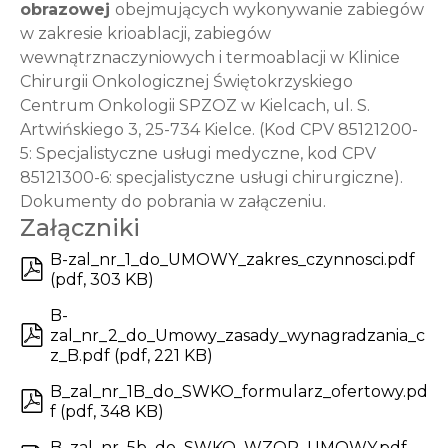
obrazowej
obejmujących wykonywanie zabiegów
w zakresie krioablacji, zabiegów
wewnątrznaczyniowych i termoablacji w Klinice
Chirurgii Onkologicznej Świętokrzyskiego
Centrum Onkologii SPZOZ w Kielcach, ul. S.
Artwińskiego 3, 25-734 Kielce. (Kod CPV 85121200-
5: Specjalistyczne usługi medyczne, kod CPV
85121300-6: specjalistyczne usługi chirurgiczne).
Dokumenty do pobrania w załączeniu.
Załączniki
B-zal_nr_1_do_UMOWY_zakres_czynnosci.pdf
(
pdf
,
303 KB
)
B-
zal_nr_2_do_Umowy_zasady_wynagradzania_c
z_B.pdf
(
pdf
,
221 KB
)
B_zal_nr_1B_do_SWKO_formularz_ofertowy.pd
f
(
pdf
,
348 KB
)
B_zal_nr_5b_do_SWKO_WZOR_UMOWY.pdf