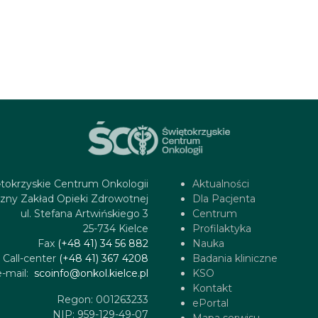
tokrzyskie Centrum Onkologii
Aktualności
zny Zakład Opieki Zdrowotnej
Dla Pacjenta
ul. Stefana Artwińskiego 3
Centrum
25-734 Kielce
Profilaktyka
Fax
(+48 41) 34 56 882
Nauka
Call-center
(+48 41) 367 4208
Badania kliniczne
e-mail:
scoinfo@onkol.kielce.pl
KSO
Kontakt
Regon: 001263233
ePortal
NIP: 959-129-49-07