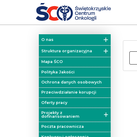
O nas
Misja
Struktura organizacyjna
Historia
Działy
Mapa ŚCO
Władze
Kliniki
Polityka Jakości
Zakłady
Ochrona danych osobowych
Colorectal Cancer Unit
Przeciwdziałanie korupcji
Blok operacyjny
Oferty pracy
Mobilna Pracownia Badań
Projekty z
Diagnostycznych
dofinansowaniem
Poradnie
Projekty unijne
Poczta pracownicza
Onkologiczne Centrum
Projekty dofinansowane z
Konkursy i ogłoszenia