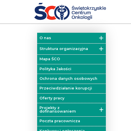
O nas
Misja
Struktura organizacyjna
Historia
Działy
Mapa ŚCO
Władze
Kliniki
Polityka Jakości
Zakłady
Ochrona danych osobowych
Colorectal Cancer Unit
Przeciwdziałanie korupcji
Blok operacyjny
Oferty pracy
Mobilna Pracownia Badań
Projekty z
Diagnostycznych
dofinansowaniem
Poradnie
Projekty unijne
Poczta pracownicza
Onkologiczne Centrum
Projekty dofinansowane z
Konkursy i ogłoszenia