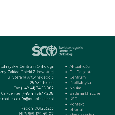
tokrzyskie Centrum Onkologii
Aktualności
zny Zakład Opieki Zdrowotnej
Dla Pacjenta
ul. Stefana Artwińskiego 3
Centrum
25-734 Kielce
Profilaktyka
Fax
(+48 41) 34 56 882
Nauka
Call-center
(+48 41) 367 4208
Badania kliniczne
e-mail:
scoinfo@onkol.kielce.pl
KSO
Kontakt
Regon: 001263233
ePortal
NIP: 959-129-49-07