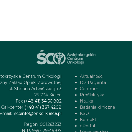
tokrzyskie Centrum Onkologii
Aktualności
zny Zakład Opieki Zdrowotnej
Dla Pacjenta
ul. Stefana Artwińskiego 3
Centrum
25-734 Kielce
Profilaktyka
Fax
(+48 41) 34 56 882
Nauka
Call-center
(+48 41) 367 4208
Badania kliniczne
e-mail:
scoinfo@onkol.kielce.pl
KSO
Kontakt
Regon: 001263233
ePortal
NIP: 959-129-49-07