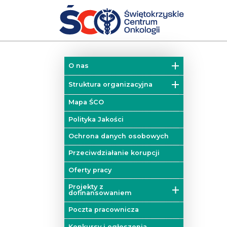
O nas
Misja
Struktura organizacyjna
Historia
Działy
Mapa ŚCO
Władze
Kliniki
Polityka Jakości
Zakłady
Ochrona danych osobowych
Colorectal Cancer Unit
Przeciwdziałanie korupcji
Blok operacyjny
Oferty pracy
Mobilna Pracownia Badań
Projekty z
Diagnostycznych
dofinansowaniem
Poradnie
Projekty unijne
Poczta pracownicza
Onkologiczne Centrum
Projekty dofinansowane z
Konkursy i ogłoszenia