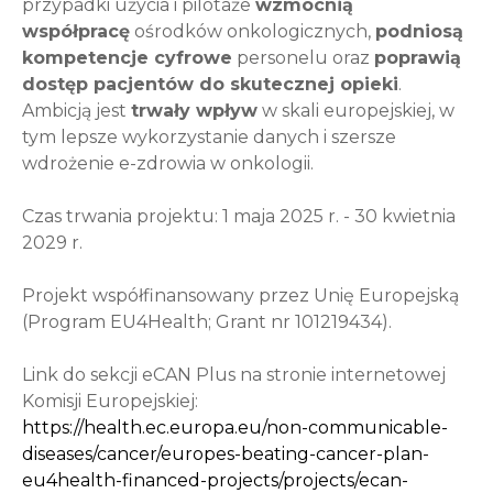
przypadki użycia i pilotaże
wzmocnią
współpracę
ośrodków onkologicznych,
podniosą
kompetencje cyfrowe
personelu oraz
poprawią
dostęp pacjentów do skutecznej opieki
.
Ambicją jest
trwały wpływ
w skali europejskiej, w
tym lepsze wykorzystanie danych i szersze
wdrożenie e-zdrowia w onkologii.
Czas trwania projektu: 1 maja 2025 r. - 30 kwietnia
2029 r.
Projekt współfinansowany przez Unię Europejską
(Program EU4Health; Grant nr 101219434).
Link do sekcji eCAN Plus na stronie internetowej
Komisji Europejskiej:
https://health.ec.europa.eu/non-communicable-
diseases/cancer/europes-beating-cancer-plan-
eu4health-financed-projects/projects/ecan-