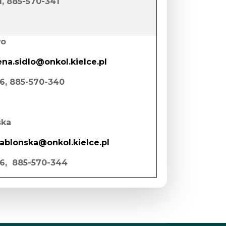
91, 885-570-341
ło
na.sidlo@onkol.kielce.pl
66, 885-570-340
ska
jablonska@onkol.kielce.pl
 66, 885-570-344