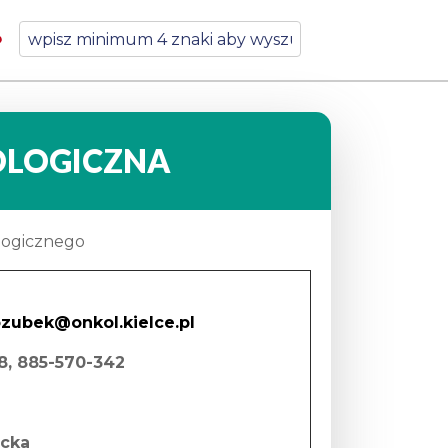
OLOGICZNA
logicznego
ozubek@onkol.kielce.pl
88, 885-570-342
ęcka