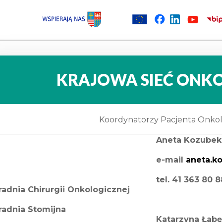
KRAJOWA SIEĆ ONK
Koordynatorzy Pacjenta Onko
Aneta Kozubek
e-mail
aneta.k
tel. 41 363 80 
radnia Chirurgii Onkologicznej
radnia Stomijna
Katarzyna Łab