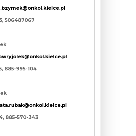
a.bzymek@onkol.kielce.pl
83, 506487067
łek
awryjolek@onkol.kielce.pl
85, 885-995-104
bak
ata.rubak@onkol.kielce.pl
84, 885-570-343