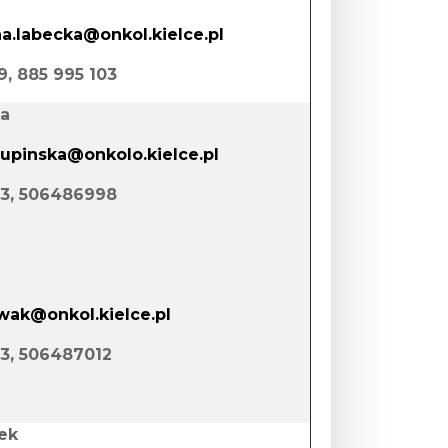
a.labecka@onkol.kielce.pl
89, 885 995 103
ka
lupinska@onkolo.kielce.pl
 43, 506486998
wak@onkol.kielce.pl
43, 506487012
ek