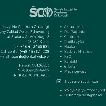
tokrzyskie Centrum Onkologii
Aktualności
zny Zakład Opieki Zdrowotnej
Dla Pacjenta
ul. Stefana Artwińskiego 3
Centrum
25-734 Kielce
Profilaktyka
Fax
(+48 41) 34 56 882
Nauka
Call-center
(+48 41) 367 4208
Badania kliniczne
e-mail:
scoinfo@onkol.kielce.pl
KSO
Kontakt
Regon: 001263233
ePortal
NIP: 959-129-49-07
Mapa serwisu
Nr KRS: 0000004015
Poczta pracownicza
Polityka prywatności, pol
Deklaracja dostępności