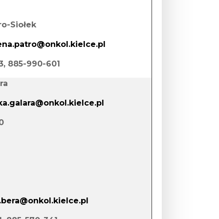
o-Siołek
na.patro@onkol.kielce.pl
53, 885-990-601
ra
a.galara@onkol.kielce.pl
0
.bera@onkol.kielce.pl