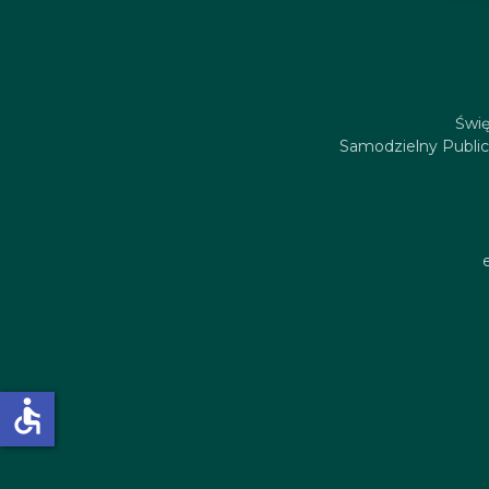
Świę
Samodzielny Public
accessible