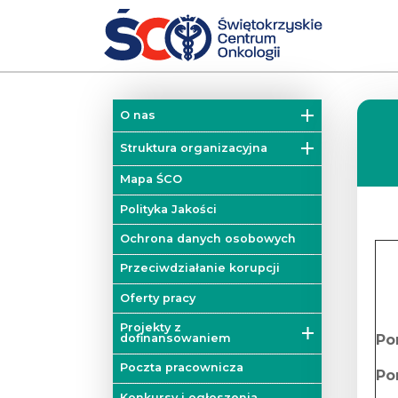
O nas
Misja
Struktura organizacyjna
Historia
Działy
Mapa ŚCO
Władze
Kliniki
Polityka Jakości
Zakłady
Ochrona danych osobowych
Colorectal Cancer Unit
Przeciwdziałanie korupcji
Blok operacyjny
Oferty pracy
Mobilna Pracownia Badań
Projekty z
Diagnostycznych
Po
dofinansowaniem
Poradnie
Projekty unijne
Poczta pracownicza
Po
Onkologiczne Centrum
Projekty dofinansowane z
Konkursy i ogłoszenia