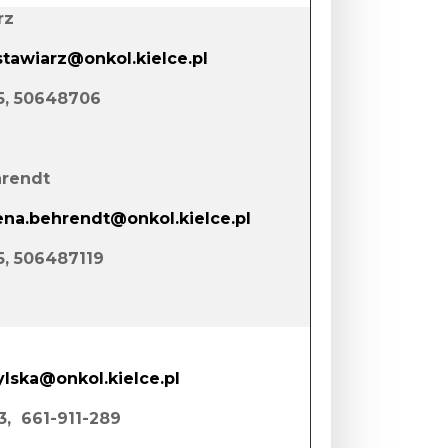
rz
stawiarz@onkol.kielce.pl
55, 50648706
rendt
na.behrendt@onkol.kielce.pl
55, 506487119
ylska@onkol.kielce.pl
53, 661-911-289