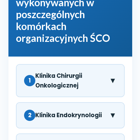
wykonywanych w
poszczególnych
komórkach
organizacyjnych ŚCO
Klinika Chirurgii
▼
1
Onkologicznej
▼
W skład Kliniki wchodzą:
2
Klinika Endokrynologii
Dział Chirurgii Onkologicznej,