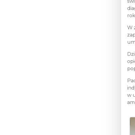
świ
dia
ro
W z
zap
umo
Dz
opi
pop
Pac
ind
w u
amb