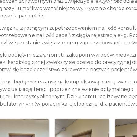
adczeń zdrowotnych oraz zwiększyć efektywność działa
gnozy i umożliwia wcześniejsze wykrywanie chorób serc
kowania pacjentów.
wiązku z rosnącym zapotrzebowaniem na ilość konsultac
otrzebowanie na ilość badań z ciągłą rejestracją ekg.
żliwi sprostanie zwiększonemu zapotrzebowaniu na świ
ięki podjętym działaniom, tj. zakupom wyrobów medyc
eki kardiologicznej zwiększy się dostęp do precyzyjnej di
rawi się bezpieczeństwo zdrowotne naszych pacjentów
jenci będą mieli szansę na kompleksową ocenę swojego
ywidualizację terapii poprzez znalezienie optymalnego i
jęciu interdyscyplinarnym. Dzięki temu realizowane bę
ulatoryjnym (w poradni kardiologicznej dla pacjentów 