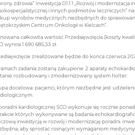
rony zdrowia” Inwestycja D1.1.1 „Rozwój i modernizacja i
okospecjalistycznej i innych podmiotów leczniczych” na 
akup wyrobów medycznych niezbędnych do sprawowania 
ętokrzyskim Centrum Onkologii w Kielcach”.
nowana całkowita wartość Przedsięwzięcia (koszty kwal
 wynosi 1 690 685,33 zł.
edsięwzięcie zrealizowane będzie do końca czerwca 20
amach zadania zostaną zakupione: 2 aparaty echokardi
tanie rozbudowany i zmodernizowany system holter.
pa docelowa: pacjenci, którym niezbędne jest udziele
diologicznym.
oradni kardiologicznej ŚCO wykonuje się rocznie ponad 8
rakcie których wykonywane są badania echokardiografi
czową inwestycją w rozwój i modernizację poradni. Inwe
ezbędna, aby sprostać rosnącym wymaganiom medycyny,