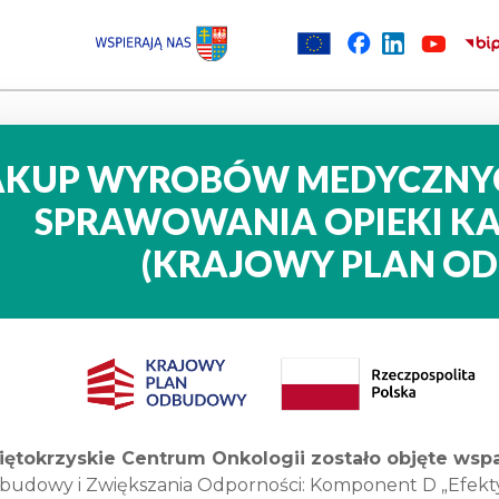
AKUP WYROBÓW MEDYCZNYC
SPRAWOWANIA OPIEKI KA
(KRAJOWY PLAN O
iętokrzyskie Centrum Onkologii
zostało objęte ws
budowy i Zwiększania Odporności: Komponent D „Efekty