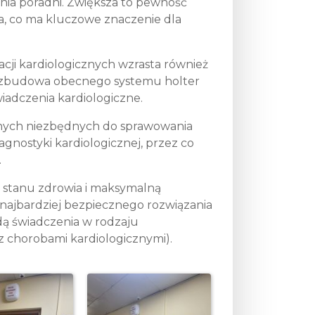
nia poradni. Zwiększa to pewność
a, co ma kluczowe znaczenie dla
ji kardiologicznych wzrasta również
 Rozbudowa obecnego systemu holter
adczenia kardiologiczne.
znych niezbędnych do sprawowania
agnostyki kardiologicznej, przez co
.
 stanu zdrowia i maksymalną
 najbardziej bezpiecznego rozwiązania
dą świadczenia w rodzaju
z chorobami kardiologicznymi).