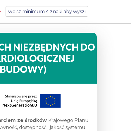
H NIEZBĘDNYCH DO
RDIOLOGICZNEJ
DBUDOWY)
parciem ze środków
Krajowego Planu
wność, dostępność i jakość systemu