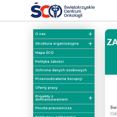
O nas
Z
Misja
Struktura organizacyjna
Historia
Działy
Mapa ŚCO
Władze
Kliniki
Polityka Jakości
Zakłady
Ochrona danych osobowych
Colorectal Cancer Unit
Przeciwdziałanie korupcji
Blok operacyjny
Oferty pracy
Mobilna Pracownia Badań
Projekty z
Diagnostycznych
dofinansowaniem
Św
Poradnie
Projekty unijne
Poczta pracownicza
Od
Onkologiczne Centrum
Projekty dofinansowane z
Konkursy i ogłoszenia