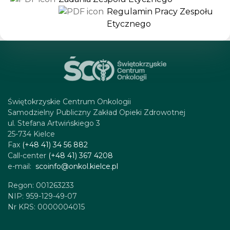
Regulamin Pracy Zespołu
Etycznego
Świętokrzyskie Centrum Onkologii
Samodzielny Publiczny Zakład Opieki Zdrowotnej
ul. Stefana Artwińskiego 3
25-734 Kielce
Fax
(+48 41) 34 56 882
Call-center
(+48 41) 367 4208
e-mail:
scoinfo@onkol.kielce.pl
Regon: 001263233
NIP: 959-129-49-07
Nr KRS: 0000004015