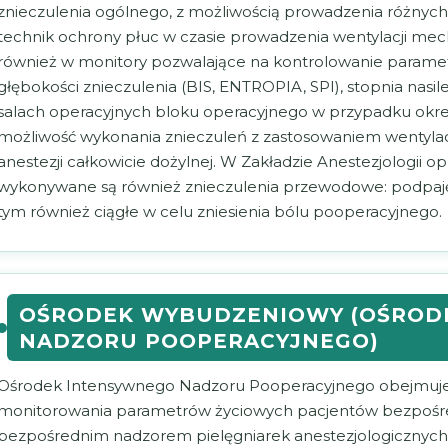
znieczulenia ogólnego, z możliwością prowadzenia różnych 
technik ochrony płuc w czasie prowadzenia wentylacji me
również w monitory pozwalające na kontrolowanie param
głębokości znieczulenia (BIS, ENTROPIA, SPI), stopnia nas
salach operacyjnych bloku operacyjnego w przypadku okreś
możliwość wykonania znieczuleń z zastosowaniem wentylacj
anestezji całkowicie dożylnej. W Zakładzie Anestezjologii 
wykonywane są również znieczulenia przewodowe: podpa
tym również ciągłe w celu zniesienia bólu pooperacyjnego.
OŚRODEK WYBUDZENIOWY (OŚROD
NADZORU POOPERACYJNEGO)
Ośrodek Intensywnego Nadzoru Pooperacyjnego obejmuje 
monitorowania parametrów życiowych pacjentów bezpośre
bezpośrednim nadzorem pielęgniarek anestezjologicznych i