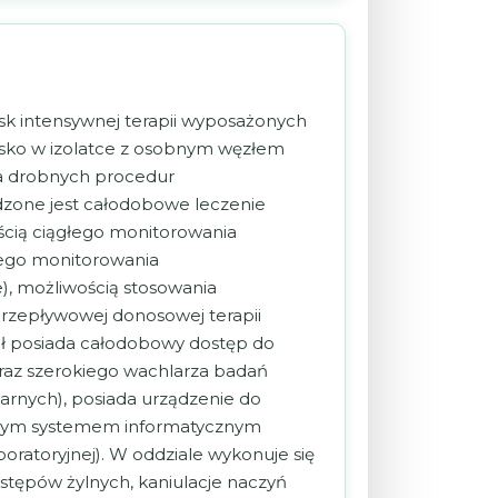
isk intensywnej terapii wyposażonych
isko w izolatce z osobnym węzłem
ia drobnych procedur
adzone jest całodobowe leczenie
ścią ciągłego monitorowania
łego monitorowania
, możliwością stosowania
oprzepływowej donosowej terapii
iał posiada całodobowy dostęp do
az szerokiego wachlarza badań
larnych), posiada urządzenie do
lnym systemem informatycznym
boratoryjnej). W oddziale wykonuje się
stępów żylnych, kaniulacje naczyń