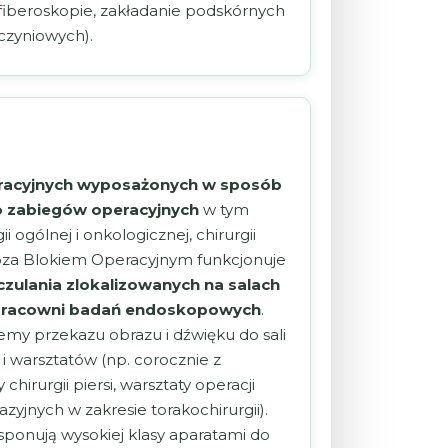
ofiberoskopie, zakładanie podskórnych
czyniowych).
eracyjnych wyposażonych w sposób
o zabiegów operacyjnych
w tym
 ogólnej i onkologicznej, chirurgii
yi. Poza Blokiem Operacyjnym funkcjonuje
zulania zlokalizowanych na salach
ii, pracowni badań endoskopowych
.
my przekazu obrazu i dźwięku do sali
i warsztatów (np. corocznie z
irurgii piersi, warsztaty operacji
zyjnych w zakresie torakochirurgii).
sponują wysokiej klasy aparatami do