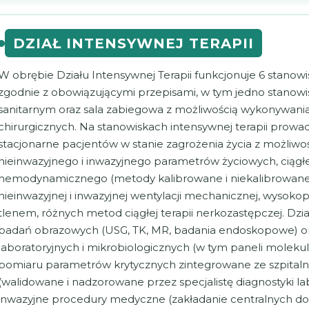
DZIAŁ INTENSYWNEJ TERAPII
W obrębie Działu Intensywnej Terapii funkcjonuje 6 stanow
zgodnie z obowiązującymi przepisami, w tym jedno stanow
sanitarnym oraz sala zabiegowa z możliwością wykonywan
chirurgicznych. Na stanowiskach intensywnej terapii prow
stacjonarne pacjentów w stanie zagrożenia życia z możliwo
nieinwazyjnego i inwazyjnego parametrów życiowych, ciąg
hemodynamicznego (metody kalibrowane i niekalibrowane)
nieinwazyjnej i inwazyjnej wentylacji mechanicznej, wysok
tlenem, różnych metod ciągłej terapii nerkozastępczej. Dz
badań obrazowych (USG, TK, MR, badania endoskopowe) or
laboratoryjnych i mikrobiologicznych (w tym paneli moleku
pomiaru parametrów krytycznych zintegrowane ze szpita
(walidowane i nadzorowane przez specjalistę diagnostyki la
inwazyjne procedury medyczne (zakładanie centralnych do