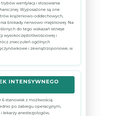
trybów wentylacji i stosowania
chanicznej. Wyposażone są one
etrów krążeniowo-oddechowych,
ilenia blokady nerwowo-mięśniowej. Na
lonych do tego wskazań istnieje
i wysokoczęstotliwościowej i
oprócz znieczuleń ogólnych
jęczynówkowe i zewnątrzoponowe, w
EK INTENSYWNEGO
6 stanowisk z możliwością
dnio po zabiegu operacyjnym,
 lekarzy anestezjologów,