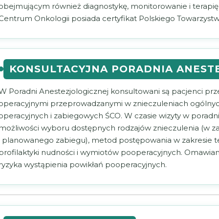
obejmującym również diagnostykę, monitorowanie i terapię
Centrum Onkologii posiada certyfikat Polskiego Towarzystw
KONSULTACYJNA PORADNIA ANEST
W Poradni Anestezjologicznej konsultowani są pacjenci prz
operacyjnymi przeprowadzanymi w znieczuleniach ogólnych
operacyjnych i zabiegowych ŚCO. W czasie wizyty w poradni
możliwości wyboru dostępnych rodzajów znieczulenia (w za
i planowanego zabiegu), metod postępowania w zakresie t
profilaktyki nudności i wymiotów pooperacyjnych. Omawian
ryzyka wystąpienia powikłań pooperacyjnych.