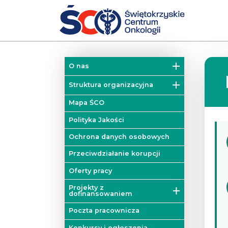
O nas
Misja
Struktura organizacyjna
Historia
Działy
Mapa ŚCO
Władze
Kliniki
Polityka Jakości
Zakłady
Ochrona danych osobowych
Colorectal Cancer Unit
Przeciwdziałanie korupcji
Blok operacyjny
Oferty pracy
Mobilna Pracownia Badań
Projekty z
Diagnostycznych
dofinansowaniem
Poradnie
Projekty unijne
Poczta pracownicza
Onkologiczne Centrum
Projekty dofinansowane z
Konkursy i ogłoszenia