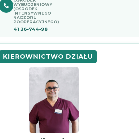
OŚRODEK
WYBUDZENIOWY
(OŚRODEK
INTENSYWNEGO
NADZORU
POOPERACYJNEGO)
41 36-744-98
KIEROWNICTWO DZIAŁU