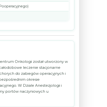
Pooperacyjnego)
o Centrum Onkologii został utworzony w
i całodobowe leczenie stacjonarne
e chorych do zabiegów operacyjnych i
 bezpośrednim okresie
jnego. W Dziale Anestezjologii i
emy portów naczyniowych u