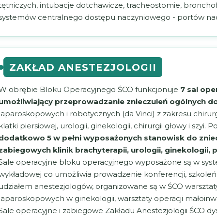
tętniczych, intubacje dotchawicze, tracheostomie, bronch
systemów centralnego dostępu naczyniowego - portów na
ZAKŁAD ANESTEZJOLOGII
W obrębie Bloku Operacyjnego ŚCO funkcjonuje
7 sal op
umożliwiający przeprowadzanie znieczuleń ogólnych d
laparoskopowych i robotycznych (da Vinci) z zakresu chirurgii
klatki piersiowej, urologii, ginekologii, chirurgii głowy i sz
dodatkowo 5 w pełni wyposażonych stanowisk do zniec
zabiegowych klinik brachyterapii, urologii, ginekolog
Sale operacyjne bloku operacyjnego wyposażone są w syste
wykładowej co umożliwia prowadzenie konferencji, szkoleń 
udziałem anestezjologów, organizowane są w ŚCO warsztaty ch
laparoskopowych w ginekologii, warsztaty operacji małoinwa
Sale operacyjne i zabiegowe Zakładu Anestezjologii ŚCO dy