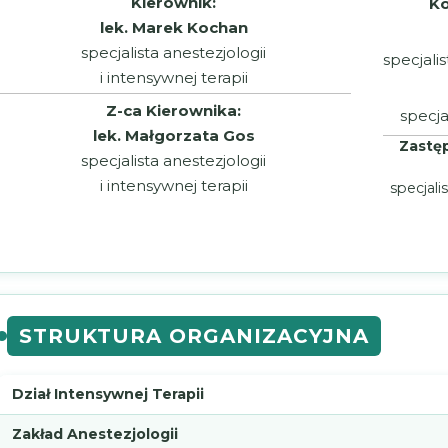
Kierownik:
Ko
lek. Marek Kochan
specjalista anestezjologii
specjali
i intensywnej terapii
Z-ca Kierownika:
specja
lek. Małgorzata Gos
Zastęp
specjalista anestezjologii
i intensywnej terapii
specjali
STRUKTURA ORGANIZACYJNA
Dział Intensywnej Terapii
Zakład Anestezjologii