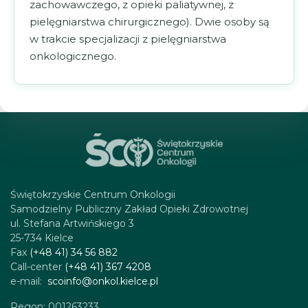
zachowawczego, z opieki paliatywnej, z
pielęgniarstwa chirurgicznego). Dwie osoby są
w trakcie specjalizacji z pielęgniarstwa
onkologicznego.
Świętokrzyskie Centrum Onkologii
Samodzielny Publiczny Zakład Opieki Zdrowotnej
ul. Stefana Artwińskiego 3
25-734 Kielce
Fax
(+48 41) 34 56 882
Call-center
(+48 41) 367 4208
e-mail:
scoinfo@onkol.kielce.pl
Regon: 001263233