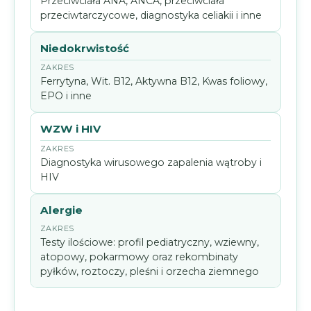
Przeciwciała ANA, ANCA, przeciwciała
przeciwtarczycowe, diagnostyka celiakii i inne
Niedokrwistość
Ferrytyna, Wit. B12, Aktywna B12, Kwas foliowy,
EPO i inne
WZW i HIV
Diagnostyka wirusowego zapalenia wątroby i
HIV
Alergie
Testy ilościowe: profil pediatryczny, wziewny,
atopowy, pokarmowy oraz rekombinaty
pyłków, roztoczy, pleśni i orzecha ziemnego